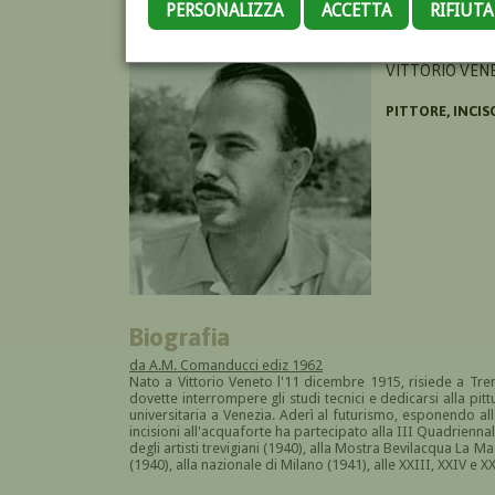
PERSONALIZZA
ACCETTA
RIFIUT
DE ROBERTO C
VITTORIO VENE
PITTORE, INCIS
Biografia
da A.M. Comanducci ediz 1962
Nato a Vittorio Veneto l'11 dicembre 1915, risiede a Tren
dovette interrompere gli studi tecnici e dedicarsi alla pi
universitaria a Venezia. Aderì al futurismo, esponendo a
incisioni all'acquaforte ha partecipato alla III Quadriennal
degli artisti trevigiani (1940), alla Mostra Bevilacqua La M
(1940), alla nazionale di Milano (1941), alle XXIII, XXIV e XX