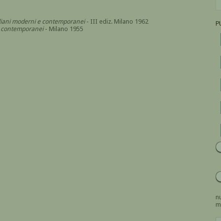
italiani moderni e contemporanei
- III ediz. Milano 1962
P
i e contemporanei
- Milano 1955
nu
m