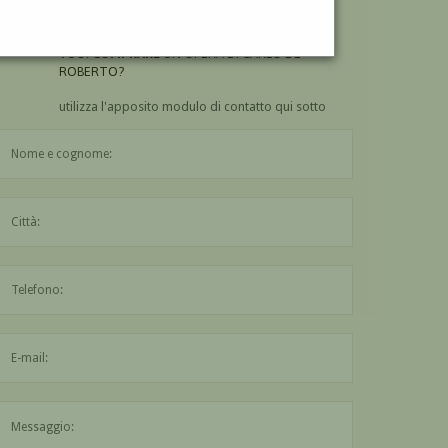
ROBERTO?
VUOI
COMPRARE
UN'OPERA DI CARLO DE
ROBERTO?
utilizza l'apposito modulo di contatto qui sotto
Il nome è obbligatorio
La città è obbligatoria
L'indirizzo mail non è valido
Il messaggio è obbligatorio