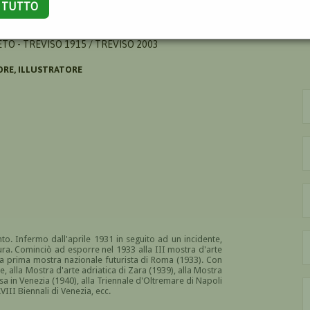
A TUTTO
ARLO
TO - TREVISO 1915 / TREVISO 2003
ORE, ILLUSTRATORE
to. Infermo dall'aprile 1931 in seguito ad un incidente,
ttura. Cominciò ad esporre nel 1933 alla III mostra d'arte
lla prima mostra nazionale futurista di Roma (1933). Con
e, alla Mostra d'arte adriatica di Zara (1939), alla Mostra
asa in Venezia (1940), alla Triennale d'Oltremare di Napoli
VIII Biennali di Venezia, ecc.