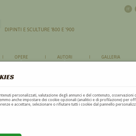
DIPINTI E SCULTURE '800 E '900
OPERE
AUTORI
GALLERIA
KIES
contenuti personalizzati, valutazione degli annunci e del contenuto, osservazioni 
mmo anche impostare dei cookie opzionali (analitici e di profilazione) per offrir
erenze e accettare, selezionare o rifiutare tutti i cookie dal pannello personali