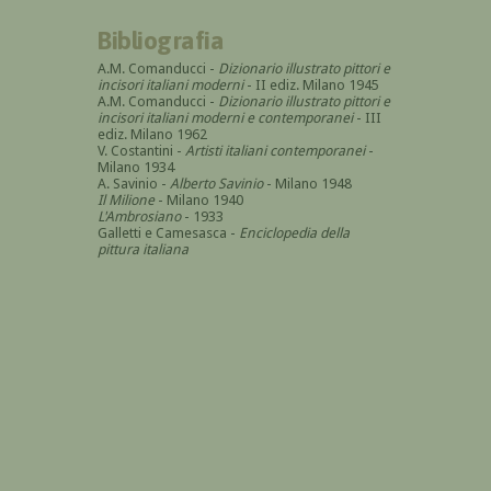
Bibliografia
A.M. Comanducci -
Dizionario illustrato pittori e
incisori italiani moderni
- II ediz. Milano 1945
A.M. Comanducci -
Dizionario illustrato pittori e
incisori italiani moderni e contemporanei
- III
ediz. Milano 1962
V. Costantini -
Artisti italiani contemporanei
-
Milano 1934
A. Savinio -
Alberto Savinio
- Milano 1948
Il Milione
- Milano 1940
L'Ambrosiano
- 1933
Galletti e Camesasca -
Enciclopedia della
pittura italiana