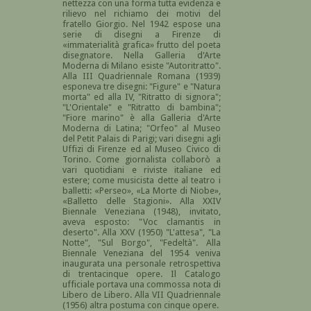
nettezza con una forma tutta evidenza e
rilievo nel richiamo dei motivi del
fratello Giorgio. Nel 1942 espose una
serie di disegni a Firenze di
«immaterialità grafica» frutto del poeta
disegnatore. Nella Galleria d'Arte
Moderna di Milano esiste "Autoritratto".
Alla III Quadriennale Romana (1939)
esponeva tre disegni: "Figure" e "Natura
morta" ed alla IV, "Ritratto di signora";
"L'Orientale" e "Ritratto di bambina";
"Fiore marino" è alla Galleria d'Arte
Moderna di Latina; "Orfeo" al Museo
del Petit Palais di Parigi; vari disegni agli
Uffizi di Firenze ed al Museo Civico di
Torino. Come giornalista collaborò a
vari quotidiani e riviste italiane ed
estere; come musicista dette al teatro i
balletti: «Perseo», «La Morte di Niobe»,
«Balletto delle Stagioni». Alla XXIV
Biennale Veneziana (1948), invitato,
aveva esposto: "Voc clamantis in
deserto". Alla XXV (1950) "L'attesa", "La
Notte", "Sul Borgo", "Fedeltà". Alla
Biennale Veneziana del 1954 veniva
inaugurata una personale retrospettiva
di trentacinque opere. Il Catalogo
ufficiale portava una commossa nota di
Libero de Libero. Alla VII Quadriennale
(1956) altra postuma con cinque opere.