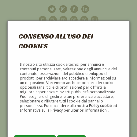
CONSENSO ALL'USO DEI
COOKIES
GALLERIA
D'ARTE
Il nostro sito utilizza cookie tecnici per annunci e
contenuti personalizzati, valutazione degli annunci e del
contenuto, osservazioni del pubblico e sviluppo di
DIPINTI E SCULTURE '800 E '900
prodotti, per archiviare e/o accedere a informazioni su
un dispositivo. Vorremmo anche impostare dei cookie
opzionali (analitici e di profilazione) per offrirti la
migliore esperienza e inviarti pubblicità personalizzata.
Puoi scegliere di gestire le tue preferenze e accettare,
selezionare o rifiutare tutti i cookie dal pannello
personalizza. Puoi accedere alla nostra
Policy cookie
ed
Informativa sulla Privacy per ulteriori informazioni.