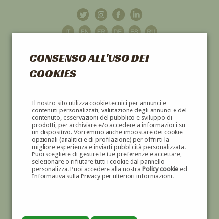
CONSENSO ALL'USO DEI
COOKIES
GALLERIA
D'ARTE
Il nostro sito utilizza cookie tecnici per annunci e
contenuti personalizzati, valutazione degli annunci e del
contenuto, osservazioni del pubblico e sviluppo di
DIPINTI E SCULTURE '800 E '900
prodotti, per archiviare e/o accedere a informazioni su
un dispositivo. Vorremmo anche impostare dei cookie
opzionali (analitici e di profilazione) per offrirti la
migliore esperienza e inviarti pubblicità personalizzata.
Puoi scegliere di gestire le tue preferenze e accettare,
selezionare o rifiutare tutti i cookie dal pannello
personalizza. Puoi accedere alla nostra
Policy cookie
ed
Informativa sulla Privacy per ulteriori informazioni.