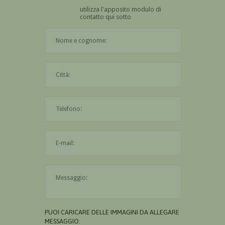
utilizza l'apposito modulo di
contatto qui sotto
Il nome è obbligatorio
La città è obbligatoria
L'indirizzo mail non è valido
Il messaggio è obbligatorio
PUOI CARICARE DELLE IMMAGINI DA ALLEGARE AL
MESSAGGIO: