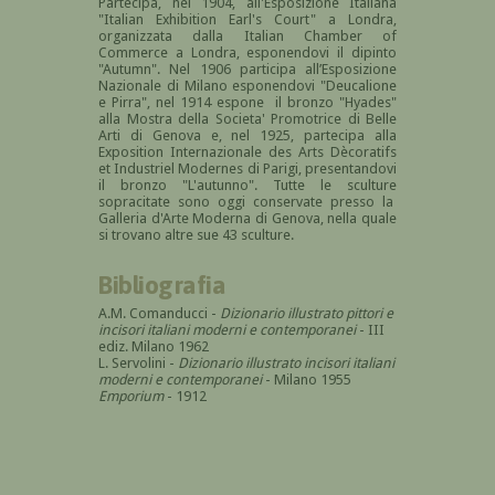
Partecipa, nel 1904, all'Esposizione Italiana
"Italian Exhibition Earl's Court" a Londra,
organizzata dalla Italian Chamber of
Commerce a Londra, esponendovi il dipinto
"Autumn". Nel 1906 participa all’Esposizione
Nazionale di Milano esponendovi "Deucalione
e Pirra", nel 1914 espone il bronzo "Hyades"
alla Mostra della Societa' Promotrice di Belle
Arti di Genova e, nel 1925, partecipa alla
Exposition Internazionale des Arts Dècoratifs
et Industriel Modernes di Parigi, presentandovi
il bronzo "L'autunno". Tutte le sculture
sopracitate sono oggi conservate presso la
Galleria d'Arte Moderna di Genova, nella quale
si trovano altre sue 43 sculture.
Bibliografia
A.M. Comanducci -
Dizionario illustrato pittori e
incisori italiani moderni e contemporanei
- III
ediz. Milano 1962
L. Servolini -
Dizionario illustrato incisori italiani
moderni e contemporanei
- Milano 1955
Emporium
- 1912