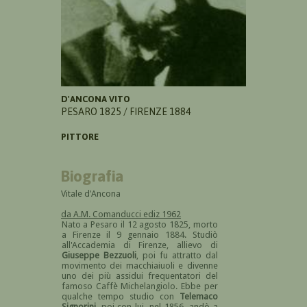
D'ANCONA VITO
PESARO 1825 / FIRENZE 1884
PITTORE
Biografia
Vitale d'Ancona
da A.M. Comanducci ediz 1962
Nato a Pesaro il 12 agosto 1825, morto
a Firenze il 9 gennaio 1884. Studiò
all'Accademia di Firenze, allievo di
Giuseppe Bezzuoli
, poi fu attratto dal
movimento dei macchiaiuoli e divenne
uno dei più assidui frequentatori del
famoso Caffè Michelangiolo. Ebbe per
qualche tempo studio con
Telemaco
Signorini
, poi con lui, nel 1856, andò a