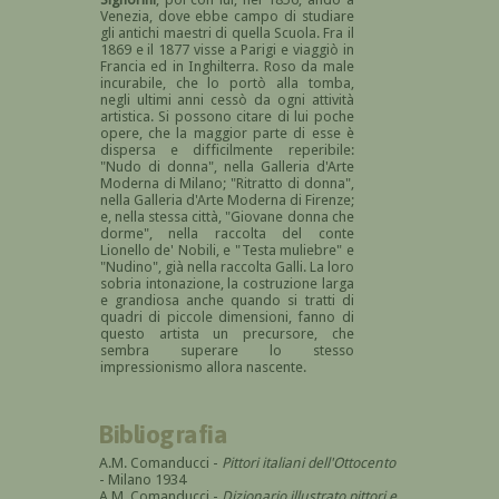
Venezia, dove ebbe campo di studiare
gli antichi maestri di quella Scuola. Fra il
1869 e il 1877 visse a Parigi e viaggiò in
Francia ed in Inghilterra. Roso da male
incurabile, che lo portò alla tomba,
negli ultimi anni cessò da ogni attività
artistica. Si possono citare di lui poche
opere, che la maggior parte di esse è
dispersa e difficilmente reperibile:
"Nudo di donna", nella Galleria d'Arte
Moderna di Milano; "Ritratto di donna",
nella Galleria d'Arte Moderna di Firenze;
e, nella stessa città, "Giovane donna che
dorme", nella raccolta del conte
Lionello de' Nobili, e "Testa muliebre" e
"Nudino", già nella raccolta Galli. La loro
sobria intonazione, la costruzione larga
e grandiosa anche quando si tratti di
quadri di piccole dimensioni, fanno di
questo artista un precursore, che
sembra superare lo stesso
impressionismo allora nascente.
Bibliografia
A.M. Comanducci -
Pittori italiani dell'Ottocento
- Milano 1934
A.M. Comanducci -
Dizionario illustrato pittori e