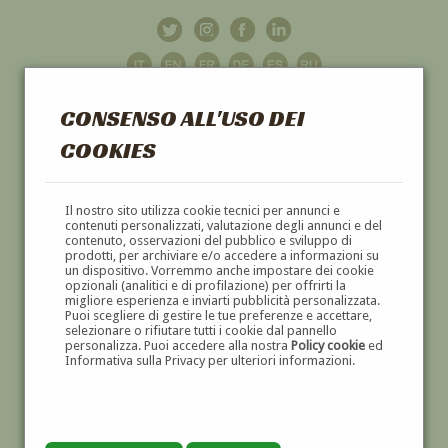
CONSENSO ALL'USO DEI
COOKIES
GALLERIA
D'ARTE
Il nostro sito utilizza cookie tecnici per annunci e
contenuti personalizzati, valutazione degli annunci e del
contenuto, osservazioni del pubblico e sviluppo di
DIPINTI E SCULTURE '800 E '900
prodotti, per archiviare e/o accedere a informazioni su
un dispositivo. Vorremmo anche impostare dei cookie
opzionali (analitici e di profilazione) per offrirti la
migliore esperienza e inviarti pubblicità personalizzata.
Puoi scegliere di gestire le tue preferenze e accettare,
selezionare o rifiutare tutti i cookie dal pannello
personalizza. Puoi accedere alla nostra
Policy cookie
ed
Informativa sulla Privacy per ulteriori informazioni.