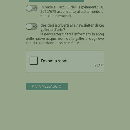
In base all' art. 13 del Regolamento UE n.
Devi dare il consenso
2016/679 acconsento al trattamento dei
miei dati personali
desideri iscriverti alla newsletter di Recta
galleria d'arte?
la newsletter ti terrà informato in anteprima
delle nuove acquisizioni della galleria, degli eventi
che ci riguardano mostre e fiere
Devi confermare di essere umano
INVIA MESSAGGIO