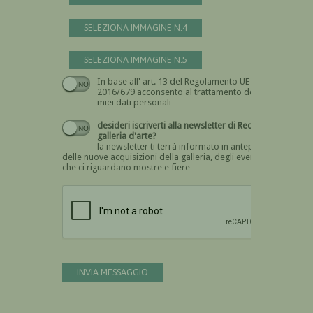
SELEZIONA IMMAGINE N.4
SELEZIONA IMMAGINE N.5
In base all' art. 13 del Regolamento UE n.
Devi dare il consenso
2016/679 acconsento al trattamento dei
miei dati personali
desideri iscriverti alla newsletter di Recta
galleria d'arte?
la newsletter ti terrà informato in anteprima
delle nuove acquisizioni della galleria, degli eventi
che ci riguardano mostre e fiere
Devi confermare di essere umano
INVIA MESSAGGIO