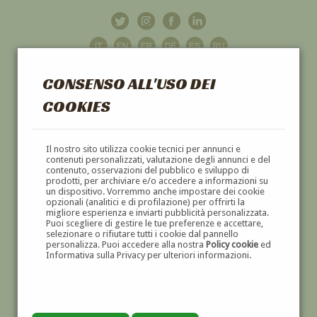
CONSENSO ALL'USO DEI
COOKIES
GALLERIA
D'ARTE
Il nostro sito utilizza cookie tecnici per annunci e
contenuti personalizzati, valutazione degli annunci e del
contenuto, osservazioni del pubblico e sviluppo di
DIPINTI E SCULTURE '800 E '900
prodotti, per archiviare e/o accedere a informazioni su
un dispositivo. Vorremmo anche impostare dei cookie
opzionali (analitici e di profilazione) per offrirti la
migliore esperienza e inviarti pubblicità personalizzata.
Puoi scegliere di gestire le tue preferenze e accettare,
selezionare o rifiutare tutti i cookie dal pannello
personalizza. Puoi accedere alla nostra
Policy cookie
ed
Informativa sulla Privacy per ulteriori informazioni.