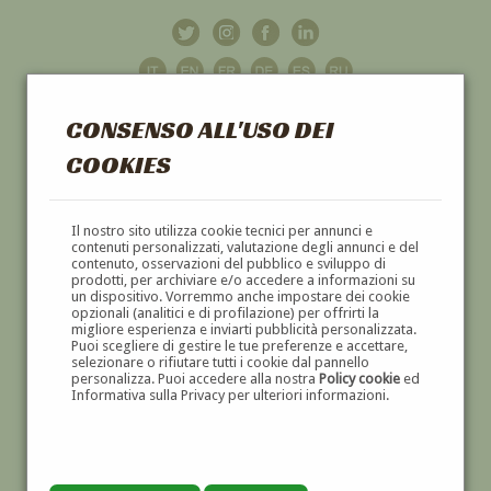
CONSENSO ALL'USO DEI
COOKIES
GALLERIA
D'ARTE
Il nostro sito utilizza cookie tecnici per annunci e
contenuti personalizzati, valutazione degli annunci e del
contenuto, osservazioni del pubblico e sviluppo di
DIPINTI E SCULTURE '800 E '900
prodotti, per archiviare e/o accedere a informazioni su
un dispositivo. Vorremmo anche impostare dei cookie
opzionali (analitici e di profilazione) per offrirti la
migliore esperienza e inviarti pubblicità personalizzata.
Puoi scegliere di gestire le tue preferenze e accettare,
selezionare o rifiutare tutti i cookie dal pannello
personalizza. Puoi accedere alla nostra
Policy cookie
ed
Informativa sulla Privacy per ulteriori informazioni.