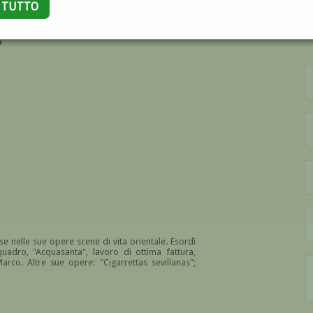
A TUTTO
?
se nelle sue opere scene di vita orientale. Esordì
uadro, "Acquasanta", lavoro di ottima fattura,
arco. Altre sue opere: "Cigarrettas sevillanas";