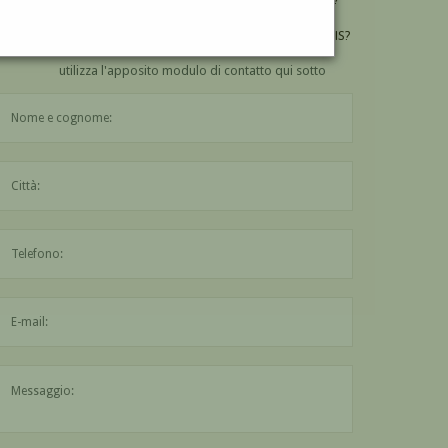
VUOI
COMPRARE
UN'OPERA DI RAFFAELE CURTIS?
utilizza l'apposito modulo di contatto qui sotto
Il nome è obbligatorio
La città è obbligatoria
L'indirizzo mail non è valido
Il messaggio è obbligatorio