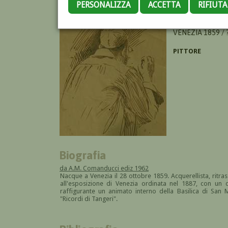
PERSONALIZZA
ACCETTA
RIFIUT
CURTIS RAFFAELE
VENEZIA 1859 / 
PITTORE
Biografia
da A.M. Comanducci ediz 1962
Nacque a Venezia il 28 ottobre 1859. Acquerellista, ritras
all'esposizione di Venezia ordinata nel 1887, con un q
raffigurante un animato interno della Basilica di San M
"Ricordi di Tangeri".