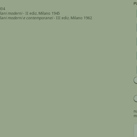
P
934
aliani moderni
- II ediz. Milano 1945
italiani moderni e contemporanei
- III ediz. Milano 1962
nu
m