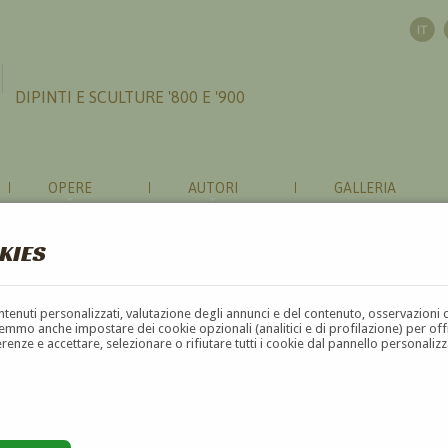
DIPINTI E SCULTURE '800 E '900
OPERE
AUTORI
GALLERIA
KIES
contenuti personalizzati, valutazione degli annunci e del contenuto, osservazioni 
mmo anche impostare dei cookie opzionali (analitici e di profilazione) per offrir
erenze e accettare, selezionare o rifiutare tutti i cookie dal pannello personali