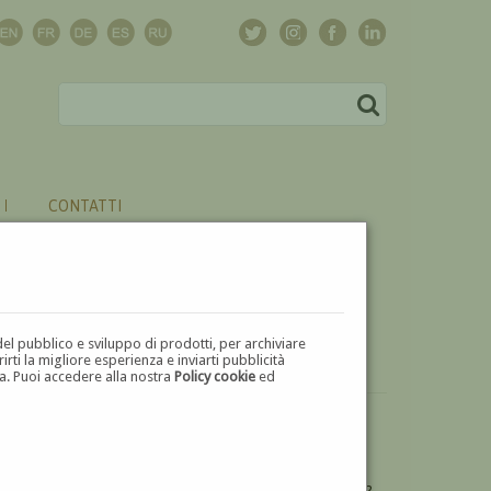
CONTATTI
del pubblico e sviluppo di prodotti, per archiviare
ti la migliore esperienza e inviarti pubblicità
zza. Puoi accedere alla nostra
Policy cookie
ed
VUOI
VENDERE
UN'OPERA DI RAFFAELE CURTIS?