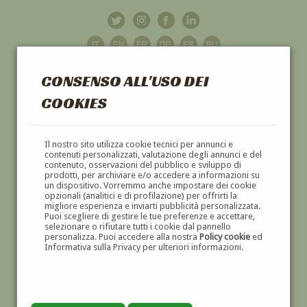
CONSENSO ALL'USO DEI
COOKIES
GALLERIA
D'ARTE
Il nostro sito utilizza cookie tecnici per annunci e
contenuti personalizzati, valutazione degli annunci e del
contenuto, osservazioni del pubblico e sviluppo di
DIPINTI E SCULTURE '800 E '900
prodotti, per archiviare e/o accedere a informazioni su
un dispositivo. Vorremmo anche impostare dei cookie
opzionali (analitici e di profilazione) per offrirti la
migliore esperienza e inviarti pubblicità personalizzata.
Puoi scegliere di gestire le tue preferenze e accettare,
selezionare o rifiutare tutti i cookie dal pannello
personalizza. Puoi accedere alla nostra
Policy cookie
ed
Informativa sulla Privacy per ulteriori informazioni.