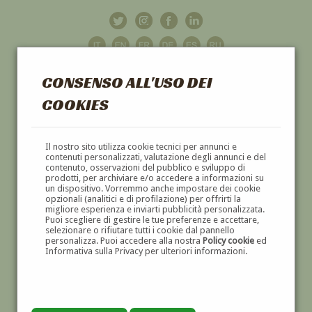
CONSENSO ALL'USO DEI
COOKIES
GALLERIA
D'ARTE
Il nostro sito utilizza cookie tecnici per annunci e
contenuti personalizzati, valutazione degli annunci e del
contenuto, osservazioni del pubblico e sviluppo di
DIPINTI E SCULTURE '800 E '900
prodotti, per archiviare e/o accedere a informazioni su
un dispositivo. Vorremmo anche impostare dei cookie
opzionali (analitici e di profilazione) per offrirti la
migliore esperienza e inviarti pubblicità personalizzata.
Puoi scegliere di gestire le tue preferenze e accettare,
selezionare o rifiutare tutti i cookie dal pannello
personalizza. Puoi accedere alla nostra
Policy cookie
ed
Informativa sulla Privacy per ulteriori informazioni.