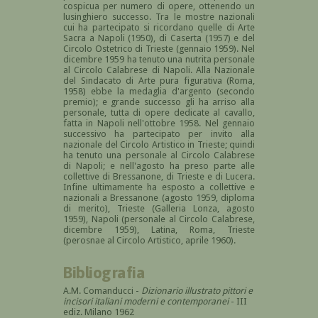
cospicua per numero di opere, ottenendo un
lusinghiero successo. Tra le mostre nazionali
cui ha partecipato si ricordano quelle di Arte
Sacra a Napoli (1950), di Caserta (1957) e del
Circolo Ostetrico di Trieste (gennaio 1959). Nel
dicembre 1959 ha tenuto una nutrita personale
al Circolo Calabrese di Napoli. Alla Nazionale
del Sindacato di Arte pura figurativa (Roma,
1958) ebbe la medaglia d'argento (secondo
premio); e grande successo gli ha arriso alla
personale, tutta di opere dedicate al cavallo,
fatta in Napoli nell'ottobre 1958. Nel gennaio
successivo ha partecipato per invito alla
nazionale del Circolo Artistico in Trieste; quindi
ha tenuto una personale al Circolo Calabrese
di Napoli; e nell'agosto ha preso parte alle
collettive di Bressanone, di Trieste e di Lucera.
Infine ultimamente ha esposto a collettive e
nazionali a Bressanone (agosto 1959, diploma
di merito), Trieste (Galleria Lonza, agosto
1959), Napoli (personale al Circolo Calabrese,
dicembre 1959), Latina, Roma, Trieste
(perosnae al Circolo Artistico, aprile 1960).
Bibliografia
A.M. Comanducci -
Dizionario illustrato pittori e
incisori italiani moderni e contemporanei
- III
ediz. Milano 1962