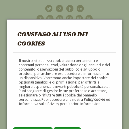
CONSENSO ALL'USO DEI
COOKIES
GALLERIA
D'ARTE
Il nostro sito utilizza cookie tecnici per annunci e
contenuti personalizzati, valutazione degli annunci e del
contenuto, osservazioni del pubblico e sviluppo di
DIPINTI E SCULTURE '800 E '900
prodotti, per archiviare e/o accedere a informazioni su
un dispositivo. Vorremmo anche impostare dei cookie
opzionali (analitici e di profilazione) per offrirti la
migliore esperienza e inviarti pubblicità personalizzata.
Puoi scegliere di gestire le tue preferenze e accettare,
selezionare o rifiutare tutti i cookie dal pannello
personalizza. Puoi accedere alla nostra
Policy cookie
ed
Informativa sulla Privacy per ulteriori informazioni.