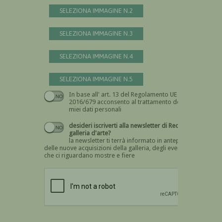
SELEZIONA IMMAGINE N.2
SELEZIONA IMMAGINE N.3
SELEZIONA IMMAGINE N.4
SELEZIONA IMMAGINE N.5
In base all' art. 13 del Regolamento UE n.
Devi dare il consenso
2016/679 acconsento al trattamento dei
miei dati personali
desideri iscriverti alla newsletter di Recta
galleria d'arte?
la newsletter ti terrà informato in anteprima
delle nuove acquisizioni della galleria, degli eventi
che ci riguardano mostre e fiere
Devi confermare di essere umano