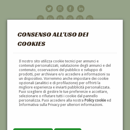
CONSENSO ALL'USO DEI
COOKIES
GALLERIA
D'ARTE
Il nostro sito utilizza cookie tecnici per annunci e
contenuti personalizzati, valutazione degli annunci e del
contenuto, osservazioni del pubblico e sviluppo di
DIPINTI E SCULTURE '800 E '900
prodotti, per archiviare e/o accedere a informazioni su
un dispositivo. Vorremmo anche impostare dei cookie
opzionali (analitici e di profilazione) per offrirti la
migliore esperienza e inviarti pubblicità personalizzata.
Puoi scegliere di gestire le tue preferenze e accettare,
selezionare o rifiutare tutti i cookie dal pannello
personalizza. Puoi accedere alla nostra
Policy cookie
ed
Informativa sulla Privacy per ulteriori informazioni.