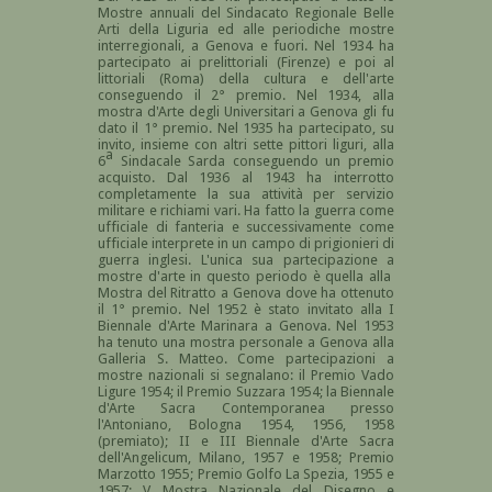
Mostre annuali del Sindacato Regionale Belle
Arti della Liguria ed alle periodiche mostre
interregionali, a Genova e fuori. Nel 1934 ha
partecipato ai prelittoriali (Firenze) e poi al
littoriali (Roma) della cultura e dell'arte
conseguendo il 2° premio. Nel 1934, alla
mostra d'Arte degli Universitari a Genova gli fu
dato il 1° premio. Nel 1935 ha partecipato, su
invito, insieme con altri sette pittori liguri, alla
a
6
Sindacale Sarda conseguendo un premio
acquisto. Dal 1936 al 1943 ha interrotto
completamente la sua attività per servizio
militare e richiami vari. Ha fatto la guerra come
ufficiale di fanteria e successivamente come
ufficiale interprete in un campo di prigionieri di
guerra inglesi. L'unica sua partecipazione a
mostre d'arte in questo periodo è quella alla
Mostra del Ritratto a Genova dove ha ottenuto
il 1° premio. Nel 1952 è stato invitato alla I
Biennale d'Arte Marinara a Genova. Nel 1953
ha tenuto una mostra personale a Genova alla
Galleria S. Matteo. Come partecipazioni a
mostre nazionali si segnalano: il Premio Vado
Ligure 1954; il Premio Suzzara 1954; la Biennale
d'Arte Sacra Contemporanea presso
l'Antoniano, Bologna 1954, 1956, 1958
(premiato); II e III Biennale d'Arte Sacra
dell'Angelicum, Milano, 1957 e 1958; Premio
Marzotto 1955; Premio Golfo La Spezia, 1955 e
1957; V Mostra Nazionale del Disegno e