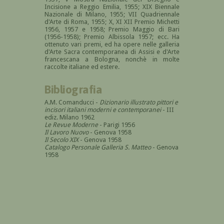
Incisione a Reggio Emilia, 1955; XIX Biennale
Nazionale di Milano, 1955; VII Quadriennale
d'Arte di Roma, 1955; X, XI XII Premio Michetti
1956, 1957 e 1958; Premio Maggio di Bari
(1956-1958); Premio Albissola 1957; ecc. Ha
ottenuto vari premi, ed ha opere nelle galleria
d'Arte Sacra contemporanea di Assisi e d'Arte
francescana a Bologna, nonchè in molte
raccolte italiane ed estere.
Bibliografia
A.M. Comanducci -
Dizionario illustrato pittori e
incisori italiani moderni e contemporanei
- III
ediz. Milano 1962
Le Revue Moderne
- Parigi 1956
Il Lavoro Nuovo
- Genova 1958
Il Secolo XIX
- Genova 1958
Catalogo Personale Galleria S. Matteo
- Genova
1958