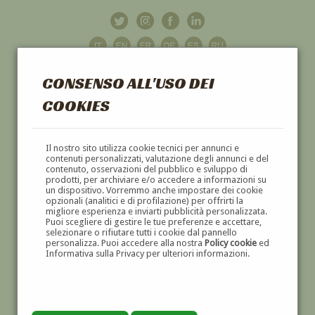
CONSENSO ALL'USO DEI
COOKIES
GALLERIA
D'ARTE
Il nostro sito utilizza cookie tecnici per annunci e
contenuti personalizzati, valutazione degli annunci e del
contenuto, osservazioni del pubblico e sviluppo di
DIPINTI E SCULTURE '800 E '900
prodotti, per archiviare e/o accedere a informazioni su
un dispositivo. Vorremmo anche impostare dei cookie
opzionali (analitici e di profilazione) per offrirti la
migliore esperienza e inviarti pubblicità personalizzata.
Puoi scegliere di gestire le tue preferenze e accettare,
selezionare o rifiutare tutti i cookie dal pannello
personalizza. Puoi accedere alla nostra
Policy cookie
ed
Informativa sulla Privacy per ulteriori informazioni.