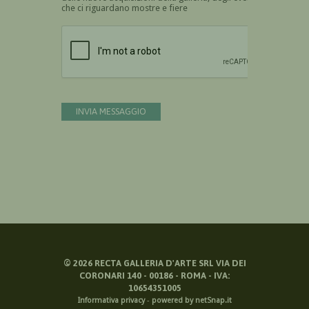
che ci riguardano mostre e fiere
Devi confermare di essere umano
INVIA MESSAGGIO
©
2026
RECTA GALLERIA D'ARTE SRL VIA DEI
CORONARI 140 - 00186 - ROMA - IVA:
10654351005
Informativa privacy
-
powered by netSnap.it