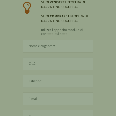
VUOI
VENDERE
UN'OPERA DI
NAZZARENO CUGURRA?
VUOI
COMPRARE
UN'OPERA DI
NAZZARENO CUGURRA?
utilizza l'apposito modulo di
contatto qui sotto
Il nome è obbligatorio
La città è obbligatoria
L'indirizzo mail non è valido
Il messaggio è obbligatorio