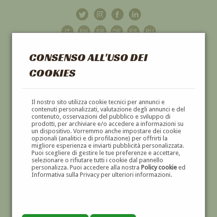
CONSENSO ALL'USO DEI
COOKIES
GALLERIA
D'ARTE
Il nostro sito utilizza cookie tecnici per annunci e
contenuti personalizzati, valutazione degli annunci e del
contenuto, osservazioni del pubblico e sviluppo di
DIPINTI E SCULTURE '800 E '900
prodotti, per archiviare e/o accedere a informazioni su
un dispositivo. Vorremmo anche impostare dei cookie
opzionali (analitici e di profilazione) per offrirti la
migliore esperienza e inviarti pubblicità personalizzata.
Puoi scegliere di gestire le tue preferenze e accettare,
selezionare o rifiutare tutti i cookie dal pannello
personalizza. Puoi accedere alla nostra
Policy cookie
ed
Informativa sulla Privacy per ulteriori informazioni.