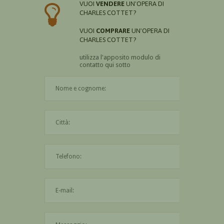
VUOI
VENDERE
UN'OPERA DI
CHARLES COTTET?
VUOI
COMPRARE
UN'OPERA DI
CHARLES COTTET?
utilizza l'apposito modulo di
contatto qui sotto
Il nome è obbligatorio
La città è obbligatoria
L'indirizzo mail non è valido
Il messaggio è obbligatorio