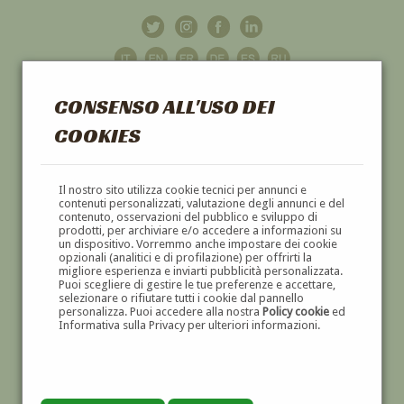
CONSENSO ALL'USO DEI
COOKIES
GALLERIA
D'ARTE
Il nostro sito utilizza cookie tecnici per annunci e
contenuti personalizzati, valutazione degli annunci e del
contenuto, osservazioni del pubblico e sviluppo di
DIPINTI E SCULTURE '800 E '900
prodotti, per archiviare e/o accedere a informazioni su
un dispositivo. Vorremmo anche impostare dei cookie
opzionali (analitici e di profilazione) per offrirti la
migliore esperienza e inviarti pubblicità personalizzata.
Puoi scegliere di gestire le tue preferenze e accettare,
selezionare o rifiutare tutti i cookie dal pannello
personalizza. Puoi accedere alla nostra
Policy cookie
ed
Informativa sulla Privacy per ulteriori informazioni.