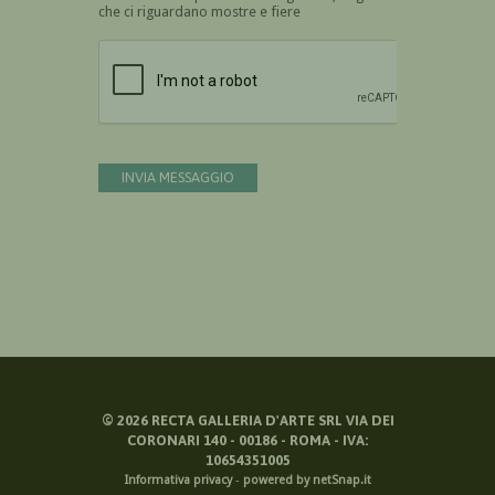
che ci riguardano mostre e fiere
Devi confermare di essere umano
INVIA MESSAGGIO
©
2026
RECTA GALLERIA D'ARTE SRL VIA DEI
CORONARI 140 - 00186 - ROMA - IVA:
10654351005
Informativa privacy
-
powered by netSnap.it