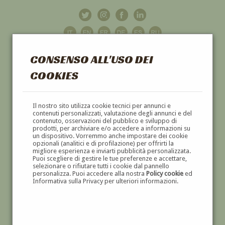
CONSENSO ALL'USO DEI
COOKIES
GALLERIA
D'ARTE
Il nostro sito utilizza cookie tecnici per annunci e
contenuti personalizzati, valutazione degli annunci e del
contenuto, osservazioni del pubblico e sviluppo di
DIPINTI E SCULTURE '800 E '900
prodotti, per archiviare e/o accedere a informazioni su
un dispositivo. Vorremmo anche impostare dei cookie
opzionali (analitici e di profilazione) per offrirti la
migliore esperienza e inviarti pubblicità personalizzata.
Puoi scegliere di gestire le tue preferenze e accettare,
selezionare o rifiutare tutti i cookie dal pannello
personalizza. Puoi accedere alla nostra
Policy cookie
ed
Informativa sulla Privacy per ulteriori informazioni.