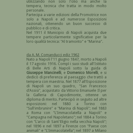
utilizzando non solo l'olio ma anche la
tempera, tecnica che tratta in modo molto
personale.
Partecipa a varie edizioni della Promotrice non
solo a Napoli e ad numerose Esposizioni
nazionali, ottenendo un buon successo di
pubblico e di critica.
Nel 1911 il Municipio di Napoli acquista due
tempere particolarmente significative per la
loro qualità tecnica: "Al tramonto" e "Marina".
da A. M. Comanducci ediz 1962
Nato a Napoli l'11 giugno 1847, morto a Napoli
il 17 agosto 1916. Compì i suoi studi all'Istituto
di Belle Arti di Napoli sotto la guida di
Giuseppe Mancinelli
, e
Domenico Morelli
, e si
dedicò di preferenza al paesaggio che trattò a
tempera con maestria. Nel 1877 all'Esposizione
di Napoli un suo quadro, "San Francesco
d'Assisi", acquistato da Vittorio Emanuele Il per
la Galleria di Capodimonte, ottenne un
diploma di merito. Partecipò in seguito ad altre
esposizioni: nel 1880 a Torino con
"Sull'imbrunire" e "Marina di Napoli"; nel 1883
a Roma con "L'Immacolatella a Napoli" e
"Campagna nel Napoletano"; nel 1884 a Torino
con "L'arco di Sant'Eligio nella vecchia Napoli";
nel 1896 e nel 1897 a Firenze con "Paese con
animali" e "L'Immacolatella"; nel 1897 a Milano