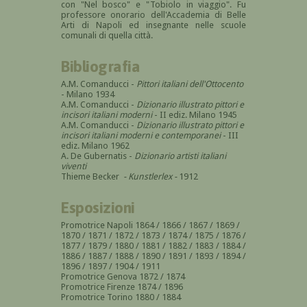
con "Nel bosco" e "Tobiolo in viaggio". Fu
professore onorario dell'Accademia di Belle
Arti di Napoli ed insegnante nelle scuole
comunali di quella città.
Bibliografia
A.M. Comanducci -
Pittori italiani dell'Ottocento
- Milano 1934
A.M. Comanducci -
Dizionario illustrato pittori e
incisori italiani moderni
- II ediz. Milano 1945
A.M. Comanducci -
Dizionario illustrato pittori e
incisori italiani moderni e contemporanei
- III
ediz. Milano 1962
A. De Gubernatis -
Dizionario artisti italiani
viventi
Thieme Becker
-
Kunstlerlex
-
1912
Esposizioni
Promotrice Napoli 1864 / 1866 / 1867 / 1869 /
1870 / 1871 / 1872 / 1873 / 1874 / 1875 / 1876 /
1877 / 1879 / 1880 / 1881 / 1882 / 1883 / 1884 /
1886 / 1887 / 1888 / 1890 / 1891 / 1893 / 1894 /
1896 / 1897 / 1904 / 1911
Promotrice Genova 1872 / 1874
Promotrice Firenze 1874 / 1896
Promotrice Torino 1880 / 1884