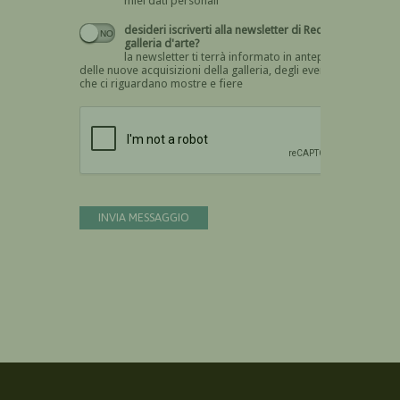
miei dati personali
desideri iscriverti alla newsletter di Recta
galleria d'arte?
la newsletter ti terrà informato in anteprima
delle nuove acquisizioni della galleria, degli eventi
che ci riguardano mostre e fiere
Devi confermare di essere umano
INVIA MESSAGGIO