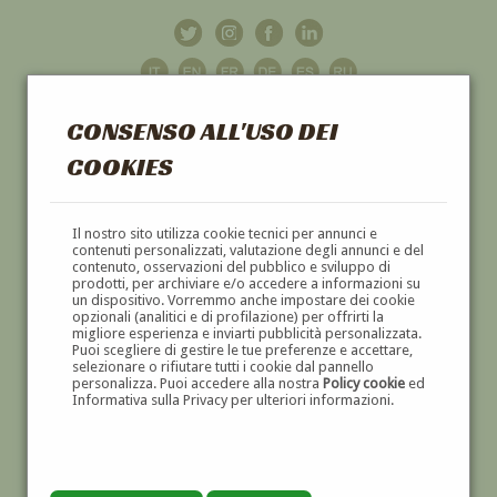
CONSENSO ALL'USO DEI
COOKIES
GALLERIA
D'ARTE
Il nostro sito utilizza cookie tecnici per annunci e
contenuti personalizzati, valutazione degli annunci e del
contenuto, osservazioni del pubblico e sviluppo di
DIPINTI E SCULTURE '800 E '900
prodotti, per archiviare e/o accedere a informazioni su
un dispositivo. Vorremmo anche impostare dei cookie
opzionali (analitici e di profilazione) per offrirti la
migliore esperienza e inviarti pubblicità personalizzata.
Puoi scegliere di gestire le tue preferenze e accettare,
selezionare o rifiutare tutti i cookie dal pannello
personalizza. Puoi accedere alla nostra
Policy cookie
ed
Informativa sulla Privacy per ulteriori informazioni.