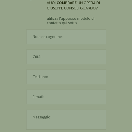
VUOI
COMPRARE
UN'OPERA DI
GIUSEPPE CONSOLI GUARDO?
utilizza l'apposito modulo di
contatto qui sotto
Il nome è obbligatorio
La città è obbligatoria
L'indirizzo mail non è valido
Il messaggio è obbligatorio