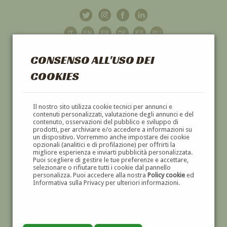
CONSENSO ALL'USO DEI
COOKIES
GALLERIA
D'ARTE
Il nostro sito utilizza cookie tecnici per annunci e
contenuti personalizzati, valutazione degli annunci e del
contenuto, osservazioni del pubblico e sviluppo di
DIPINTI E SCULTURE '800 E '900
prodotti, per archiviare e/o accedere a informazioni su
un dispositivo. Vorremmo anche impostare dei cookie
opzionali (analitici e di profilazione) per offrirti la
migliore esperienza e inviarti pubblicità personalizzata.
Puoi scegliere di gestire le tue preferenze e accettare,
selezionare o rifiutare tutti i cookie dal pannello
personalizza. Puoi accedere alla nostra
Policy cookie
ed
Informativa sulla Privacy per ulteriori informazioni.