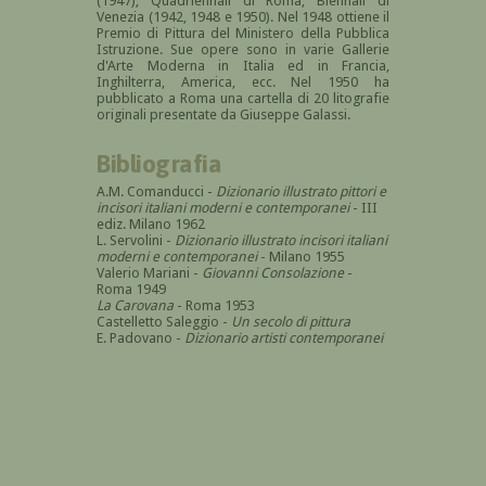
(1947), Quadriennali di Roma, Biennali di
Venezia (1942, 1948 e 1950). Nel 1948 ottiene il
Premio di Pittura del Ministero della Pubblica
Istruzione. Sue opere sono in varie Gallerie
d'Arte Moderna in Italia ed in Francia,
Inghilterra, America, ecc. Nel 1950 ha
pubblicato a Roma una cartella di 20 litografie
originali presentate da Giuseppe Galassi.
Bibliografia
A.M. Comanducci -
Dizionario illustrato pittori e
incisori italiani moderni e contemporanei
- III
ediz. Milano 1962
L. Servolini -
Dizionario illustrato incisori italiani
moderni e contemporanei
- Milano 1955
Valerio Mariani -
Giovanni Consolazione
-
Roma 1949
La Carovana
- Roma 1953
Castelletto Saleggio -
Un secolo di pittura
E. Padovano -
Dizionario artisti contemporanei