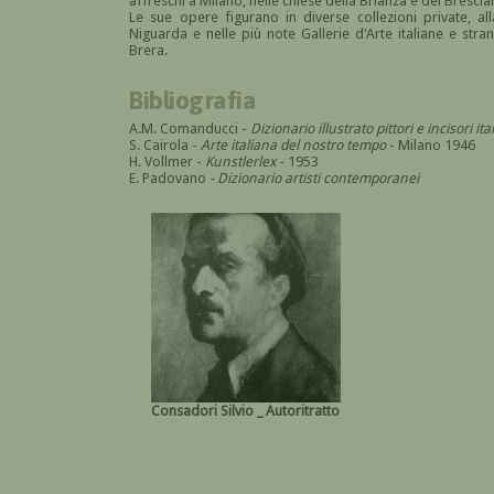
affreschi a Milano, nelle chiese della Brianza e del Bresci
Le sue opere figurano in diverse collezioni private, a
Niguarda e nelle più note Gallerie d'Arte italiane e stra
Brera.
Bibliografia
A.M. Comanducci -
Dizionario illustrato pittori e incisori 
S. Cairola -
Arte italiana del nostro tempo
- Milano 1946
H. Vollmer -
Kunstlerlex
- 1953
E. Padovano
- Dizionario artisti contemporanei
Consadori Silvio _ Autoritratto