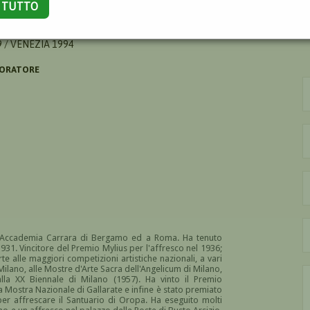
A TUTTO
LVIO
 / VENEZIA 1994
CORATORE
ll'Accademia Carrara di Bergamo ed a Roma. Ha tenuto
 1931. Vincitore del Premio Mylius per l'affresco nel 1936;
te alle maggiori competizioni artistiche nazionali, a vari
ilano, alle Mostre d'Arte Sacra dell'Angelicum di Milano,
alla XX Biennale di Milano (1957). Ha vinto il Premio
la Mostra Nazionale di Gallarate e infine è stato premiato
per affrescare il Santuario di Oropa. Ha eseguito molti