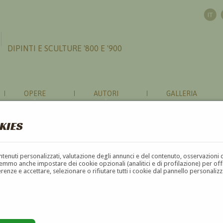
DIPINTI E SCULTURE '800 E '900
OPERE
AUTORI
GALLERIA
KIES
contenuti personalizzati, valutazione degli annunci e del contenuto, osservazioni 
mmo anche impostare dei cookie opzionali (analitici e di profilazione) per offrir
erenze e accettare, selezionare o rifiutare tutti i cookie dal pannello personali