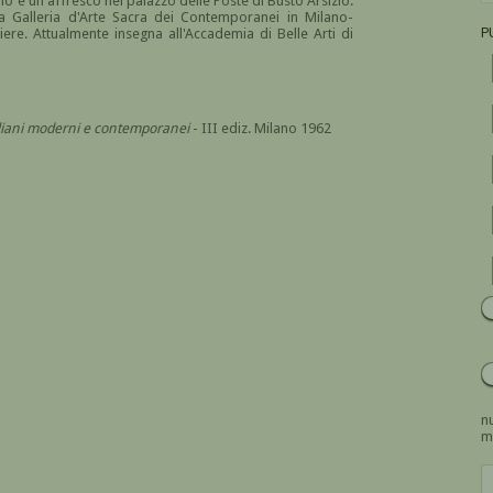
ano e un affresco nel palazzo delle Poste di Busto Arsizio.
lla Galleria d'Arte Sacra dei Contemporanei in Milano-
P
niere. Attualmente insegna all'Accademia di Belle Arti di
italiani moderni e contemporanei
- III ediz. Milano 1962
nu
m