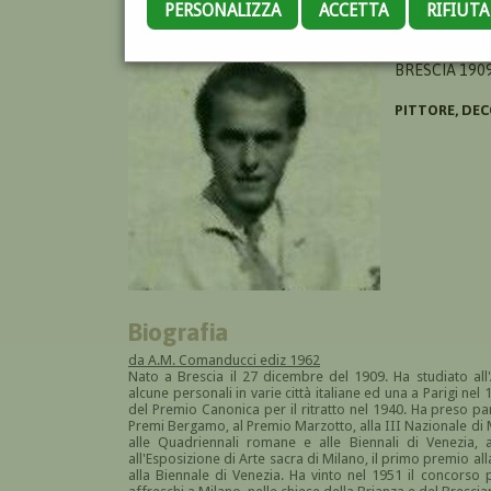
PERSONALIZZA
ACCETTA
RIFIUT
CONSADORI SI
BRESCIA 1909
PITTORE, DE
Biografia
da A.M. Comanducci ediz 1962
Nato a Brescia il 27 dicembre del 1909. Ha studiato a
alcune personali in varie città italiane ed una a Parigi nel
del Premio Canonica per il ritratto nel 1940. Ha preso par
Premi Bergamo, al Premio Marzotto, alla III Nazionale di M
alle Quadriennali romane e alle Biennali di Venezia, 
all'Esposizione di Arte sacra di Milano, il primo premio al
alla Biennale di Venezia. Ha vinto nel 1951 il concorso 