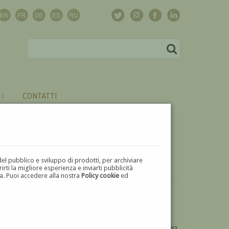
CONTATTI
del pubblico e sviluppo di prodotti, per archiviare
ti la migliore esperienza e inviarti pubblicità
zza. Puoi accedere alla nostra
Policy cookie
ed
VUOI
VENDERE
UN'OPERA DI SILVIO CONSADORI?