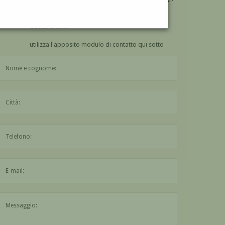
VUOI
COMPRARE
UN'OPERA DI SILVIO
CONSADORI?
utilizza l'apposito modulo di contatto qui sotto
Il nome è obbligatorio
La città è obbligatoria
L'indirizzo mail non è valido
Il messaggio è obbligatorio