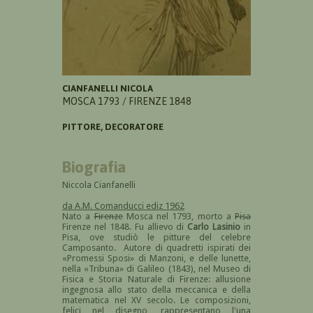
CIANFANELLI NICOLA
MOSCA 1793 / FIRENZE 1848
PITTORE, DECORATORE
Biografia
Niccola Cianfanelli
da A.M. Comanducci ediz 1962
Nato a
Firenze
Mosca nel 1793, morto a
Pisa
Firenze nel 1848. Fu allievo di
Carlo Lasinio
in
Pisa, ove studiò le pitture del celebre
Camposanto. Autore di quadretti ispirati dei
«Promessi Sposi» di Manzoni, e delle lunette,
nella «Tribuna» di Galileo (1843), nel Museo di
Fisica e Storia Naturale di Firenze: allusione
ingegnosa allo stato della meccanica e della
matematica nel XV secolo. Le composizioni,
felici nel disegno, rappresentano l'una