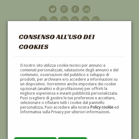
CONSENSO ALL'USO DEI
COOKIES
GALLERIA
D'ARTE
Il nostro sito utilizza cookie tecnici per annunci e
contenuti personalizzati, valutazione degli annunci e del
contenuto, osservazioni del pubblico e sviluppo di
DIPINTI E SCULTURE '800 E '900
prodotti, per archiviare e/o accedere a informazioni su
un dispositivo. Vorremmo anche impostare dei cookie
opzionali (analitici e di profilazione) per offrirti la
migliore esperienza e inviarti pubblicità personalizzata.
Puoi scegliere di gestire le tue preferenze e accettare,
selezionare o rifiutare tutti i cookie dal pannello
personalizza. Puoi accedere alla nostra
Policy cookie
ed
Informativa sulla Privacy per ulteriori informazioni.