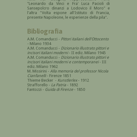
"Leonardo da Vinci e Fra' Luca Pacioli di
Sansepolcro dinanzi a Lodovico il Moro" e
l'altra "Volta espone all'Istituto di Francia,
presente Napoleone, le esperienze della pila".
Bibliografia
A.M. Comanducci -
Pittori italiani dell'Ottocento
- Milano 1934
A.M. Comanducci -
Dizionario illustrato pittori e
incisori italiani moderni
- II ediz. Milano 1945
A.M. Comanducci -
Dizionario illustrato pittori e
incisori italiani moderni e contemporanei
- III
ediz. Milano 1962
M. Missirini -
Alla memoria del professor Nicola
Cianfanelli
- Firenze 1851
Thieme Becker -
Kunstlerlex
- 1912
Strafforello -
La Patria
- 1892
Fantozzi -
Guida di Firenze
- 1850