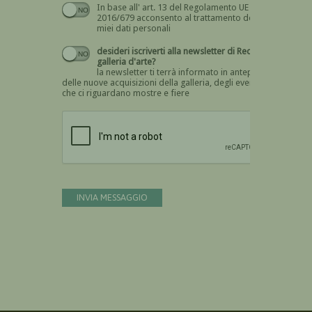
In base all' art. 13 del Regolamento UE n.
Devi dare il consenso
2016/679 acconsento al trattamento dei
miei dati personali
desideri iscriverti alla newsletter di Recta
galleria d'arte?
la newsletter ti terrà informato in anteprima
delle nuove acquisizioni della galleria, degli eventi
che ci riguardano mostre e fiere
Devi confermare di essere umano
INVIA MESSAGGIO