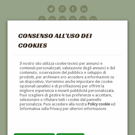
CONSENSO ALL'USO DEI
COOKIES
GALLERIA
D'ARTE
Il nostro sito utilizza cookie tecnici per annunci e
contenuti personalizzati, valutazione degli annunci e del
contenuto, osservazioni del pubblico e sviluppo di
DIPINTI E SCULTURE '800 E '900
prodotti, per archiviare e/o accedere a informazioni su
un dispositivo. Vorremmo anche impostare dei cookie
opzionali (analitici e di profilazione) per offrirti la
migliore esperienza e inviarti pubblicità personalizzata.
Puoi scegliere di gestire le tue preferenze e accettare,
selezionare o rifiutare tutti i cookie dal pannello
personalizza. Puoi accedere alla nostra
Policy cookie
ed
Informativa sulla Privacy per ulteriori informazioni.