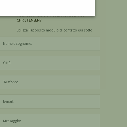
CHRISTENSEN?
VUOI
COMPRARE
UN'OPERA DI GODFRED
CHRISTENSEN?
utilizza l'apposito modulo di contatto qui sotto
Il nome è obbligatorio
La città è obbligatoria
L'indirizzo mail non è valido
Il messaggio è obbligatorio