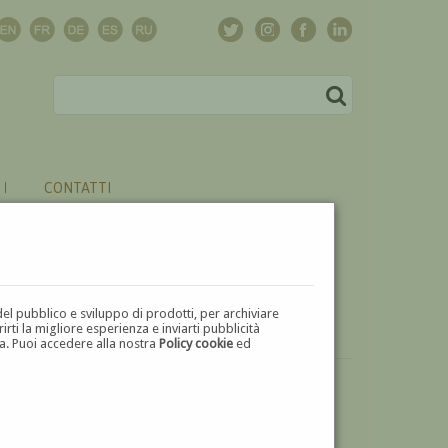
CONTATTI
del pubblico e sviluppo di prodotti, per archiviare
ti la migliore esperienza e inviarti pubblicità
zza. Puoi accedere alla nostra
Policy cookie
ed
VUOI
VENDERE
UN'OPERA DI GODFRED