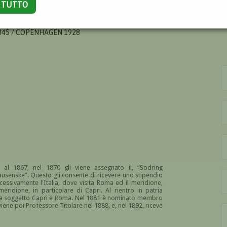
A TUTTO
ODFRED
45 / COPENHAGEN 1928
 al 1867, nel 1870 gli viene assegnato il, “Sodring
ausenske”. Questo gli consente di ricevere uno stipendio
cessivamente l'Italia, dove visita Roma ed il meridione,
eridione, in particolare di Capri. Al rientro in patria
e a soggetto Capri e Roma. Nel 1881 è nominato membro
iene poi Professore Titolare nel 1888, e, nel 1892, riceve