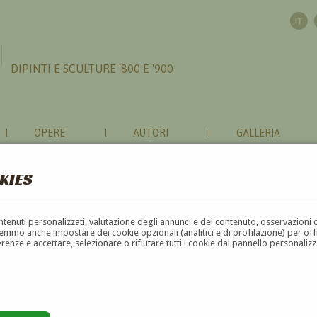
DIPINTI E SCULTURE '800 E '900
OPERE
AUTORI
GALLERIA
KIES
contenuti personalizzati, valutazione degli annunci e del contenuto, osservazioni 
mmo anche impostare dei cookie opzionali (analitici e di profilazione) per offrir
erenze e accettare, selezionare o rifiutare tutti i cookie dal pannello personali