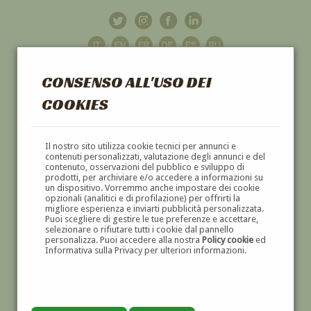
CONSENSO ALL'USO DEI
COOKIES
GALLERIA
D'ARTE
Il nostro sito utilizza cookie tecnici per annunci e
contenuti personalizzati, valutazione degli annunci e del
contenuto, osservazioni del pubblico e sviluppo di
DIPINTI E SCULTURE '800 E '900
prodotti, per archiviare e/o accedere a informazioni su
un dispositivo. Vorremmo anche impostare dei cookie
opzionali (analitici e di profilazione) per offrirti la
migliore esperienza e inviarti pubblicità personalizzata.
Puoi scegliere di gestire le tue preferenze e accettare,
selezionare o rifiutare tutti i cookie dal pannello
personalizza. Puoi accedere alla nostra
Policy cookie
ed
Informativa sulla Privacy per ulteriori informazioni.