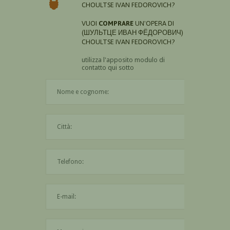
CHOULTSE IVAN FEDOROVICH?
VUOI
COMPRARE
UN'OPERA DI
(ШУЛЬТЦЕ ИВАН ФЁДОРОВИЧ)
CHOULTSE IVAN FEDOROVICH?
utilizza l'apposito modulo di
contatto qui sotto
Il nome è obbligatorio
La città è obbligatoria
L'indirizzo mail non è valido
Il messaggio è obbligatorio