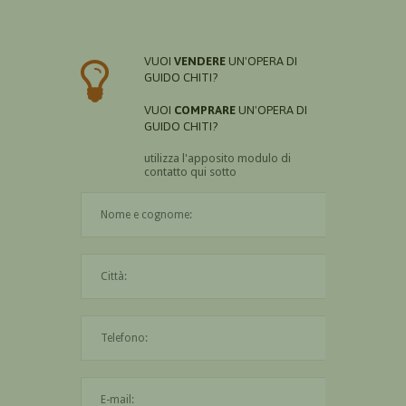
VUOI
VENDERE
UN'OPERA DI
GUIDO CHITI?
VUOI
COMPRARE
UN'OPERA DI
GUIDO CHITI?
utilizza l'apposito modulo di
contatto qui sotto
Il nome è obbligatorio
La città è obbligatoria
L'indirizzo mail non è valido