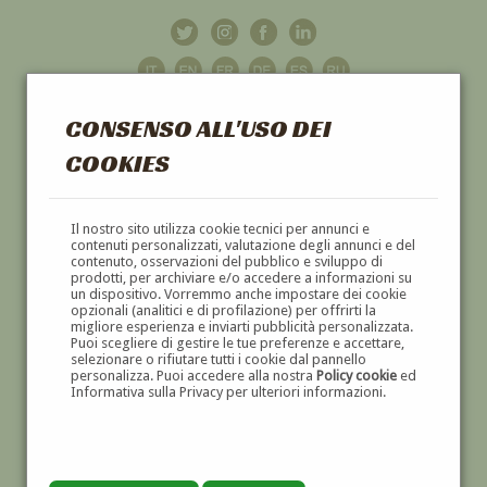
CONSENSO ALL'USO DEI
COOKIES
GALLERIA
D'ARTE
Il nostro sito utilizza cookie tecnici per annunci e
contenuti personalizzati, valutazione degli annunci e del
contenuto, osservazioni del pubblico e sviluppo di
DIPINTI E SCULTURE '800 E '900
prodotti, per archiviare e/o accedere a informazioni su
un dispositivo. Vorremmo anche impostare dei cookie
opzionali (analitici e di profilazione) per offrirti la
migliore esperienza e inviarti pubblicità personalizzata.
Puoi scegliere di gestire le tue preferenze e accettare,
selezionare o rifiutare tutti i cookie dal pannello
personalizza. Puoi accedere alla nostra
Policy cookie
ed
Informativa sulla Privacy per ulteriori informazioni.