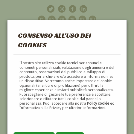
CONSENSO ALL'USO DEI
COOKIES
GALLERIA
D'ARTE
Il nostro sito utilizza cookie tecnici per annunci e
contenuti personalizzati, valutazione degli annunci e del
contenuto, osservazioni del pubblico e sviluppo di
DIPINTI E SCULTURE '800 E '900
prodotti, per archiviare e/o accedere a informazioni su
un dispositivo. Vorremmo anche impostare dei cookie
opzionali (analitici e di profilazione) per offrirti la
migliore esperienza e inviarti pubblicità personalizzata.
Puoi scegliere di gestire le tue preferenze e accettare,
selezionare o rifiutare tutti i cookie dal pannello
personalizza. Puoi accedere alla nostra
Policy cookie
ed
Informativa sulla Privacy per ulteriori informazioni.