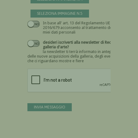
SELEZIONA IMMAGINE N.5
In base all' art. 13 del Regolamento UE n.
Devi dare il consenso
2016/679 acconsento al trattamento dei
miei dati personali
desideri iscriverti alla newsletter di Recta
galleria d'arte?
la newsletter ti terrà informato in anteprima
delle nuove acquisizioni della galleria, degli eventi
che ci riguardano mostre e fiere
Devi confermare di essere umano
INVIA MESSAGGIO