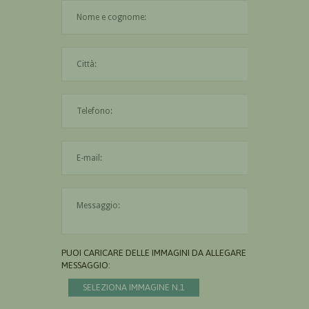
Il nome è obbligatorio
La città è obbligatoria
L'indirizzo mail non è valido
Il messaggio è obbligatorio
PUOI CARICARE DELLE IMMAGINI DA ALLEGARE AL
MESSAGGIO:
SELEZIONA IMMAGINE N.1