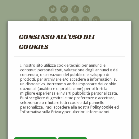
CONSENSO ALL'USO DEI
COOKIES
GALLERIA
D'ARTE
Il nostro sito utilizza cookie tecnici per annunci e
contenuti personalizzati, valutazione degli annunci e del
contenuto, osservazioni del pubblico e sviluppo di
DIPINTI E SCULTURE '800 E '900
prodotti, per archiviare e/o accedere a informazioni su
un dispositivo. Vorremmo anche impostare dei cookie
opzionali (analitici e di profilazione) per offrirti la
migliore esperienza e inviarti pubblicità personalizzata.
Puoi scegliere di gestire le tue preferenze e accettare,
selezionare o rifiutare tutti i cookie dal pannello
personalizza. Puoi accedere alla nostra
Policy cookie
ed
Informativa sulla Privacy per ulteriori informazioni.