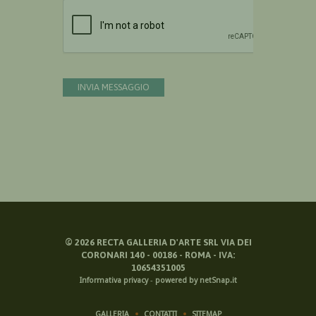
Devi confermare di essere umano
INVIA MESSAGGIO
©
2026
RECTA GALLERIA D'ARTE SRL VIA DEI
CORONARI 140 - 00186 - ROMA - IVA:
10654351005
Informativa privacy
-
powered by netSnap.it
GALLERIA
CONTATTI
SITEMAP