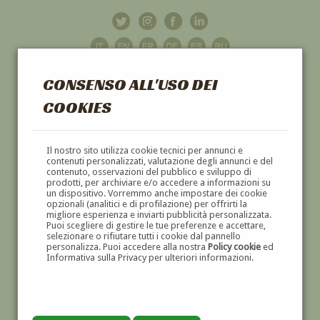
CONSENSO ALL'USO DEI
COOKIES
GALLERIA
D'ARTE
Il nostro sito utilizza cookie tecnici per annunci e
contenuti personalizzati, valutazione degli annunci e del
contenuto, osservazioni del pubblico e sviluppo di
DIPINTI E SCULTURE '800 E '900
prodotti, per archiviare e/o accedere a informazioni su
un dispositivo. Vorremmo anche impostare dei cookie
opzionali (analitici e di profilazione) per offrirti la
migliore esperienza e inviarti pubblicità personalizzata.
Puoi scegliere di gestire le tue preferenze e accettare,
selezionare o rifiutare tutti i cookie dal pannello
personalizza. Puoi accedere alla nostra
Policy cookie
ed
Informativa sulla Privacy per ulteriori informazioni.