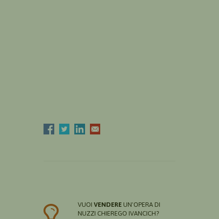
VUOI
VENDERE
UN'OPERA DI
NUZZI CHIEREGO IVANCICH?