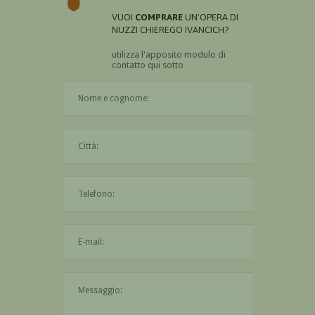
VUOI
COMPRARE
UN'OPERA DI
NUZZI CHIEREGO IVANCICH?
utilizza l'apposito modulo di
contatto qui sotto
Il nome è obbligatorio
La città è obbligatoria
L'indirizzo mail non è valido
Il messaggio è obbligatorio