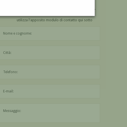
VUOI
COMPRARE
UN'OPERA DI ALDO CHECCHI?
utilizza l'apposito modulo di contatto qui sotto
Il nome è obbligatorio
La città è obbligatoria
L'indirizzo mail non è valido
Il messaggio è obbligatorio