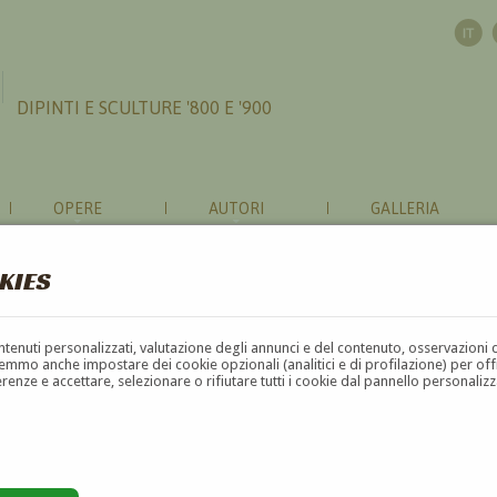
DIPINTI E SCULTURE '800 E '900
OPERE
AUTORI
GALLERIA
KIES
contenuti personalizzati, valutazione degli annunci e del contenuto, osservazioni 
mmo anche impostare dei cookie opzionali (analitici e di profilazione) per offrir
erenze e accettare, selezionare o rifiutare tutti i cookie dal pannello personali