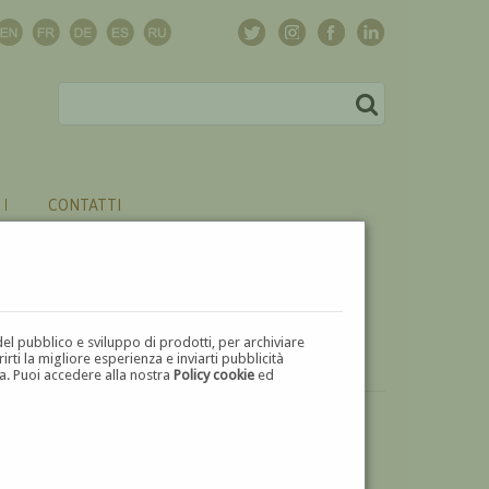
CONTATTI
del pubblico e sviluppo di prodotti, per archiviare
ti la migliore esperienza e inviarti pubblicità
zza. Puoi accedere alla nostra
Policy cookie
ed
VUOI
VENDERE
UN'OPERA DI ALDO CHECCHI?