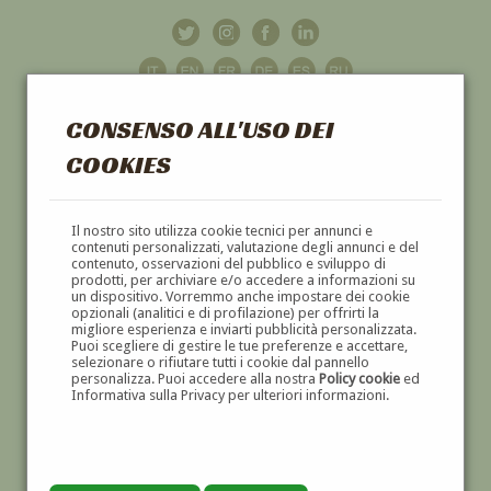
CONSENSO ALL'USO DEI
COOKIES
GALLERIA
D'ARTE
Il nostro sito utilizza cookie tecnici per annunci e
contenuti personalizzati, valutazione degli annunci e del
contenuto, osservazioni del pubblico e sviluppo di
DIPINTI E SCULTURE '800 E '900
prodotti, per archiviare e/o accedere a informazioni su
un dispositivo. Vorremmo anche impostare dei cookie
opzionali (analitici e di profilazione) per offrirti la
migliore esperienza e inviarti pubblicità personalizzata.
Puoi scegliere di gestire le tue preferenze e accettare,
selezionare o rifiutare tutti i cookie dal pannello
personalizza. Puoi accedere alla nostra
Policy cookie
ed
Informativa sulla Privacy per ulteriori informazioni.