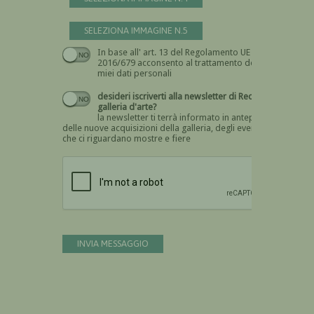
SELEZIONA IMMAGINE N.5
In base all' art. 13 del Regolamento UE n.
Devi dare il consenso
2016/679 acconsento al trattamento dei
miei dati personali
desideri iscriverti alla newsletter di Recta
galleria d'arte?
la newsletter ti terrà informato in anteprima
delle nuove acquisizioni della galleria, degli eventi
che ci riguardano mostre e fiere
Devi confermare di essere umano
INVIA MESSAGGIO