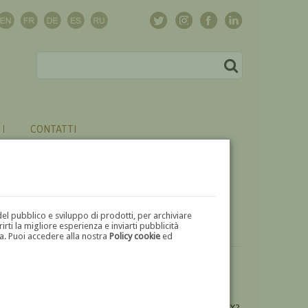
CONTATTI
del pubblico e sviluppo di prodotti, per archiviare
ti la migliore esperienza e inviarti pubblicità
zza. Puoi accedere alla nostra
Policy cookie
ed
VUOI
VENDERE
UN'OPERA DI RAIMONDO CEFALY?