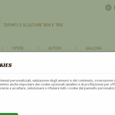
DIPINTI E SCULTURE '800 E '900
OPERE
AUTORI
GALLERIA
KIES
contenuti personalizzati, valutazione degli annunci e del contenuto, osservazioni 
mmo anche impostare dei cookie opzionali (analitici e di profilazione) per offrir
erenze e accettare, selezionare o rifiutare tutti i cookie dal pannello personali