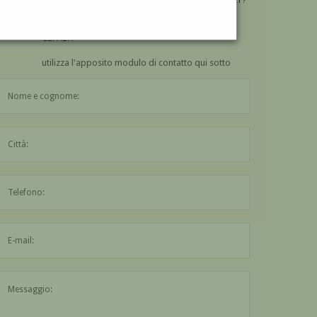
VUOI
COMPRARE
UN'OPERA DI RAIMONDO
CEFALY?
utilizza l'apposito modulo di contatto qui sotto
Il nome è obbligatorio
La città è obbligatoria
L'indirizzo mail non è valido
Il messaggio è obbligatorio