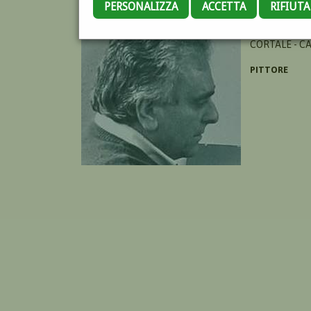
PERSONALIZZA
ACCETTA
RIFIUT
CEFALY RAIM
CORTALE - C
PITTORE