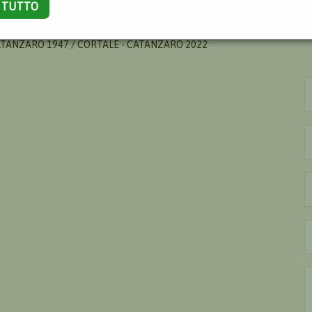
A TUTTO
ONDO
ATANZARO 1947 / CORTALE - CATANZARO 2022