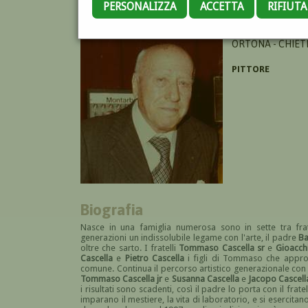
PERSONALIZZA
ACCETTA
RIFIUT
CASCELLA MICHEL
ORTONA - CHIETI
PITTORE
Biografia
Nasce in una famiglia numerosa sono in sette tra frate
generazioni un indissolubile legame con l'arte, il padre
Ba
oltre che sarto. I fratelli
Tommaso Cascella sr
e
Gioacch
Cascella
e
Pietro Cascella
i figli di Tommaso che approd
comune. Continua il percorso artistico generazionale co
Tommaso Cascella jr
e
Susanna Cascella
e
Jacopo Cascell
i risultati sono scadenti, così il padre lo porta con il f
imparano il mestiere, la vita di laboratorio, e si esercitan