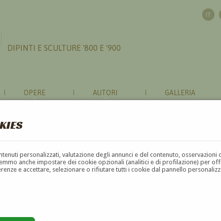
DIPINTI E SCULTURE '800 E '900
OPERE
AUTORI
GALLERIA
KIES
contenuti personalizzati, valutazione degli annunci e del contenuto, osservazioni 
mmo anche impostare dei cookie opzionali (analitici e di profilazione) per offrir
erenze e accettare, selezionare o rifiutare tutti i cookie dal pannello personali