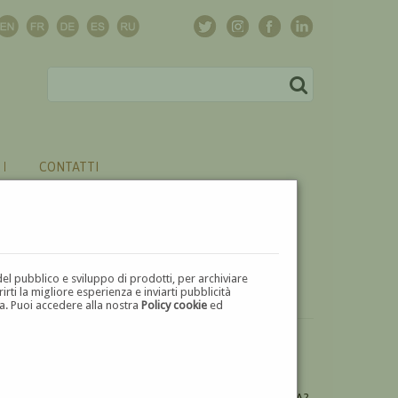
CONTATTI
del pubblico e sviluppo di prodotti, per archiviare
ti la migliore esperienza e inviarti pubblicità
zza. Puoi accedere alla nostra
Policy cookie
ed
VUOI
VENDERE
UN'OPERA DI MICHELE CASCELLA?