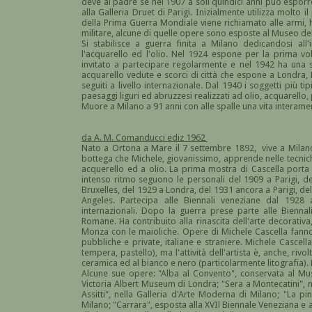
deve al padre se nel 1907 a soli quindici anni può esporr
alla Galleria Druet di Parigi. Inizialmente utilizza molto
della Prima Guerra Mondiale viene richiamato alle armi, ha 
militare, alcune di quelle opere sono esposte al Museo del
Si stabilisce a guerra finita a Milano dedicandosi al
l'acquarello ed l'olio. Nel 1924 espone per la prima vo
invitato a partecipare regolarmente e nel 1942 ha una s
acquarello vedute e scorci di città che espone a Londra, 
seguiti a livello internazionale. Dal 1940 i soggetti più t
paesaggi liguri ed abruzzesi realizzati ad olio, acquarello, p
Muore a Milano a 91 anni con alle spalle una vita interamen
da A. M. Comanducci ediz 1962
Nato a Ortona a Mare il 7 settembre 1892, vive a Milan
bottega che Michele, giovanissimo, apprende nelle tecniche
acquerello ed a olio. La prima mostra di Cascella porta l
intenso ritmo seguono le personali del 1909 a Parigi, d
Bruxelles, del 1929 a Londra, del 1931 ancora a Parigi, d
Angeles. Partecipa alle Biennali veneziane dal 1928
internazionali. Dopo la guerra prese parte alle Biennali
Romane. Ha contribuito alla rinascita dell'arte decorativa
Monza con le maioliche. Opere di Michele Cascella fanno
pubbliche e private, italiane e straniere. Michele Cascella
tempera, pastello), ma l'attività dell'artista è, anche, rivo
ceramica ed al bianco e nero (particolarmente litografia). E'
Alcune sue opere: "Alba al Convento", conservata al Mu
Victoria Albert Museum di Londra; "Sera a Montecatini",
Assitti", nella Galleria d'Arte Moderna di Milano; "La p
Milano; "Carrara", esposta alla XVIl Biennale Veneziana e 