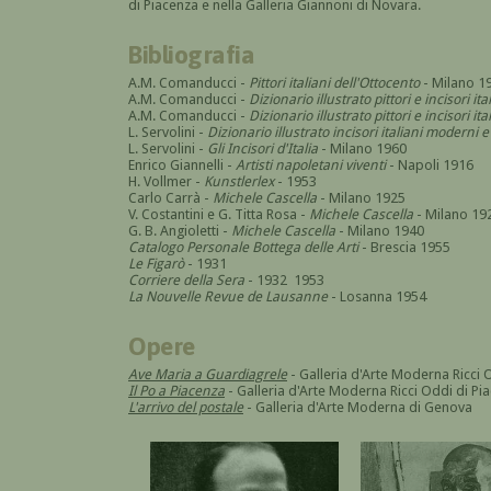
di Piacenza e nella Galleria Giannoni di Novara.
Bibliografia
A.M. Comanducci -
Pittori italiani dell'Ottocento
- Milano 1
A.M. Comanducci -
Dizionario illustrato pittori e incisori it
A.M. Comanducci -
Dizionario illustrato pittori e incisori 
L. Servolini -
Dizionario illustrato incisori italiani modern
L. Servolini -
Gli Incisori d'Italia
- Milano 1960
Enrico Giannelli -
Artisti napoletani viventi
- Napoli 1916
H. Vollmer -
Kunstlerlex
- 1953
Carlo Carrà -
Michele Cascella
- Milano 1925
V. Costantini e G. Titta Rosa -
Michele Cascella
- Milano 19
G. B. Angioletti -
Michele Cascella
- Milano 1940
Catalogo Personale Bottega delle Arti
- Brescia 1955
Le Figarò
- 1931
Corriere della Sera
- 1932 1953
La Nouvelle Revue de Lausanne
- Losanna 1954
Opere
Ave Maria a Guardiagrele
- Galleria d'Arte Moderna Ricci 
Il Po a Piacenza
- Galleria d'Arte Moderna Ricci Oddi di Pi
L'arrivo del postale
- Galleria d'Arte Moderna di Genova