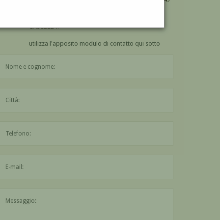
VUOI
COMPRARE
UN'OPERA DI MICHELE
CASCELLA?
utilizza l'apposito modulo di contatto qui sotto
Il nome è obbligatorio
La città è obbligatoria
L'indirizzo mail non è valido
Il messaggio è obbligatorio