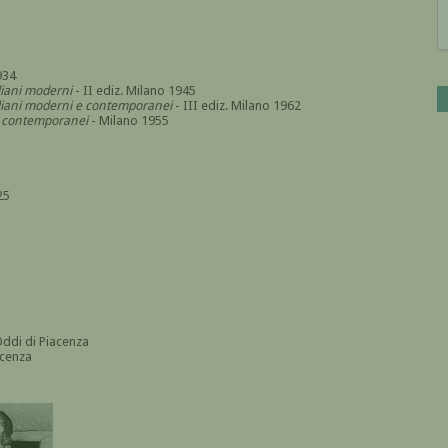
934
aliani moderni
- II ediz. Milano 1945
italiani moderni e contemporanei
- III ediz. Milano 1962
i e contemporanei
- Milano 1955
25
Oddi di Piacenza
acenza