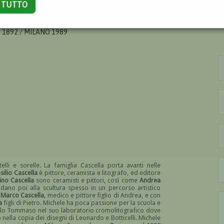
A TUTTO
E
 1892 / MILANO 1989
lli e sorelle. La famiglia Cascella porta avanti nelle
silio Cascella
è pittore, ceramista e litografo, ed editore
ino Cascella
sono ceramisti e pittori, così come
Andrea
ano poi alla scultura spesso in un percorso artistico
n
Marco Cascella
, medico e pittore figlio di Andrea, e con
a
figli di Pietro. Michele ha poca passione per la scuola e
ratello Tommaso nel suo laboratorio cromolitografico dove
o nella copia dei disegni di Leonardo e Botticelli. Michele