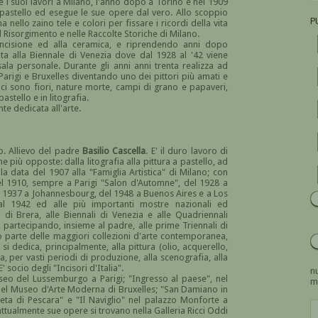
e i suoi lavori a Milano, l'anno dopo a Torino e nel 1909
 il pastello ed esegue le sue opere dal vero. Allo scoppio
P
nello zaino tele e colori per fissare i ricordi della vita
 Risorgimento e nelle Raccolte Storiche di Milano.
l'incisione ed alla ceramica, e riprendendo anni dopo
lta alla Biennale di Venezia dove dal 1928 al '42 viene
ala personale. Durante gli anni anni trenta realizza ad
Parigi e Bruxelles diventando uno dei pittori più amati e
ipici sono fiori, nature morte, campi di grano e papaveri,
astello e in litografia.
te dedicata all'arte.
o. Allievo del padre
Basilio Cascella
. E' il duro lavoro di
 più opposte: dalla litografia alla pittura a pastello, ad
a data del 1907 alla "Famiglia Artistica" di Milano; con
el 1910, sempre a Parigi "Salon d'Automne", del 1928 a
el 1937 a Johannesbourg, del 1948 a Buenos Aires e a Los
 al 1942 ed alle più importanti mostre nazionali ed
 di Brera, alle Biennali di Venezia e alle Quadriennali
, partecipando, insieme al padre, alle prime Triennali di
 parte delle maggiori collezioni d'arte contemporanea,
 si dedica, principalmente, alla pittura (olio, acquerello,
lta, per vasti periodi di produzione, alla scenografia, alla
 socio degli "Incisori d'Italia".
nu
seo del Lussemburgo a Parigi; "Ingresso al paese", nel
m
 nel Museo d'Arte Moderna di Bruxelles; "San Damiano in
ineta di Pescara" e "Il Naviglio" nel palazzo Monforte a
attualmente sue opere si trovano nella Galleria Ricci Oddi