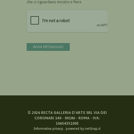
che ci riguardano mostre e fiere
Devi confermare di essere umano
INVIA MESSAGGIO
©
2026
RECTA GALLERIA D'ARTE SRL VIA DEI
CORONARI 140 - 00186 - ROMA - IVA:
10654351005
Informativa privacy
-
powered by netSnap.it