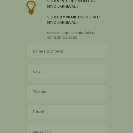
VUOI
VENDERE
UN'OPERA DI
NINO CARNEVALI?
VUOI
COMPRARE
UN'OPERA DI
NINO CARNEVALI?
utilizza l'apposito modulo di
contatto qui sotto
Il nome è obbligatorio
La città è obbligatoria
L'indirizzo mail non è valido
Il messaggio è obbligatorio