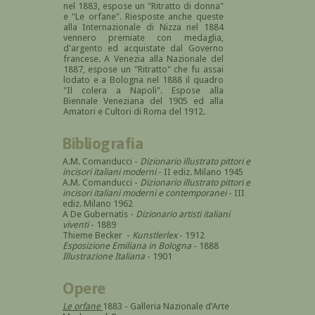
nel 1883, espose un "Ritratto di donna"
e "Le orfane". Riesposte anche queste
alla Internazionale di Nizza nel 1884
vennero premiate con medaglia,
d'argento ed acquistate dal Governo
francese. A Venezia alla Nazionale del
1887, espose un "Ritratto" che fu assai
lodato e a Bologna nel 1888 il quadro
"Il colera a Napoli". Espose alla
Biennale Veneziana del 1905 ed alla
Amatori e Cultori di Roma del 1912.
Bibliografia
A.M. Comanducci -
Dizionario illustrato pittori e
incisori italiani moderni
- II ediz. Milano 1945
A.M. Comanducci -
Dizionario illustrato pittori e
incisori italiani moderni e contemporanei
- III
ediz. Milano 1962
A De Gubernatis -
Dizionario artisti italiani
viventi
- 1889
Thieme Becker -
Kunstlerlex
- 1912
Esposizione Emiliana in Bologna
- 1888
Illustrazione Italiana
- 1901
Opere
Le orfane
1883 - Galleria Nazionale d'Arte