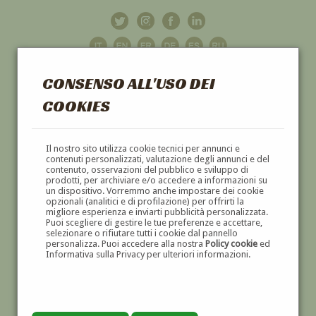
CONSENSO ALL'USO DEI
COOKIES
GALLERIA
D'ARTE
Il nostro sito utilizza cookie tecnici per annunci e
contenuti personalizzati, valutazione degli annunci e del
contenuto, osservazioni del pubblico e sviluppo di
DIPINTI E SCULTURE '800 E '900
prodotti, per archiviare e/o accedere a informazioni su
un dispositivo. Vorremmo anche impostare dei cookie
opzionali (analitici e di profilazione) per offrirti la
migliore esperienza e inviarti pubblicità personalizzata.
Puoi scegliere di gestire le tue preferenze e accettare,
selezionare o rifiutare tutti i cookie dal pannello
personalizza. Puoi accedere alla nostra
Policy cookie
ed
Informativa sulla Privacy per ulteriori informazioni.