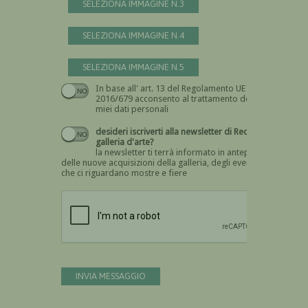
SELEZIONA IMMAGINE N.3
SELEZIONA IMMAGINE N.4
SELEZIONA IMMAGINE N.5
In base all' art. 13 del Regolamento UE n.
Devi dare il consenso
2016/679 acconsento al trattamento dei
miei dati personali
desideri iscriverti alla newsletter di Recta
galleria d'arte?
la newsletter ti terrà informato in anteprima
delle nuove acquisizioni della galleria, degli eventi
che ci riguardano mostre e fiere
Devi confermare di essere umano
INVIA MESSAGGIO