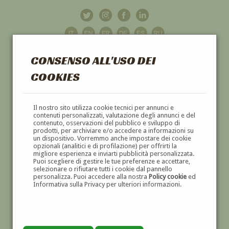
CONSENSO ALL'USO DEI
COOKIES
GALLERIA
D'ARTE
Il nostro sito utilizza cookie tecnici per annunci e
contenuti personalizzati, valutazione degli annunci e del
contenuto, osservazioni del pubblico e sviluppo di
DIPINTI E SCULTURE '800 E '900
prodotti, per archiviare e/o accedere a informazioni su
un dispositivo. Vorremmo anche impostare dei cookie
opzionali (analitici e di profilazione) per offrirti la
migliore esperienza e inviarti pubblicità personalizzata.
Puoi scegliere di gestire le tue preferenze e accettare,
selezionare o rifiutare tutti i cookie dal pannello
personalizza. Puoi accedere alla nostra
Policy cookie
ed
Informativa sulla Privacy per ulteriori informazioni.