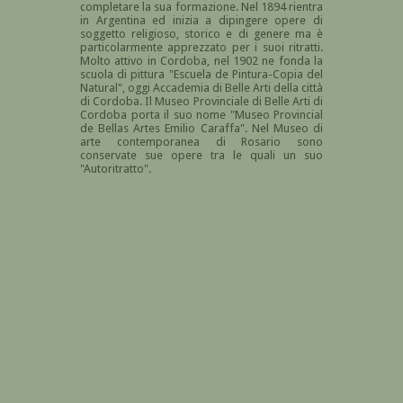
completare la sua formazione. Nel 1894 rientra
in Argentina ed inizia a dipingere opere
di
soggetto religioso, storico e di genere ma è
particolarmente apprezzato per i suoi ritratti.
Molto attivo in Cordoba, n
el 1902 ne fonda la
scuola di pittura "
Escuela de Pintura-Copia del
Natural", oggi
Accademia di Belle Arti della città
di Cordoba. Il Museo Provinciale di Belle Arti di
Cordoba porta il suo nome "Museo Provincial
de Bellas Artes Emilio Caraffa". Nel
Museo di
arte contemporanea di Rosario sono
conservate sue opere tra le quali un suo
"Autoritratto".