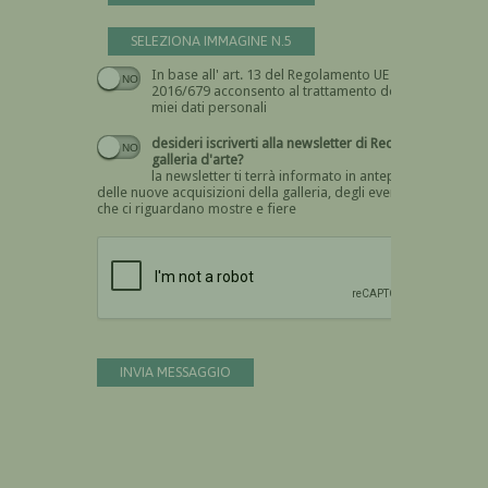
SELEZIONA IMMAGINE N.5
In base all' art. 13 del Regolamento UE n.
Devi dare il consenso
2016/679 acconsento al trattamento dei
miei dati personali
desideri iscriverti alla newsletter di Recta
galleria d'arte?
la newsletter ti terrà informato in anteprima
delle nuove acquisizioni della galleria, degli eventi
che ci riguardano mostre e fiere
Devi confermare di essere umano
INVIA MESSAGGIO