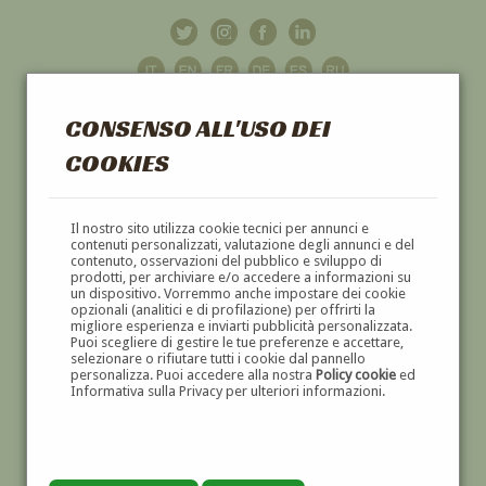
CONSENSO ALL'USO DEI
COOKIES
GALLERIA
D'ARTE
Il nostro sito utilizza cookie tecnici per annunci e
contenuti personalizzati, valutazione degli annunci e del
contenuto, osservazioni del pubblico e sviluppo di
DIPINTI E SCULTURE '800 E '900
prodotti, per archiviare e/o accedere a informazioni su
un dispositivo. Vorremmo anche impostare dei cookie
opzionali (analitici e di profilazione) per offrirti la
migliore esperienza e inviarti pubblicità personalizzata.
Puoi scegliere di gestire le tue preferenze e accettare,
selezionare o rifiutare tutti i cookie dal pannello
personalizza. Puoi accedere alla nostra
Policy cookie
ed
Informativa sulla Privacy per ulteriori informazioni.