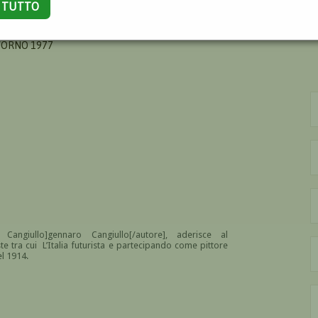
A TUTTO
CESCO
IVORNO 1977
 Cangiullo]gennaro
Cangiullo
[/autore], aderisce al
te tra cui L’Italia futurista e partecipando come pittore
el 1914.