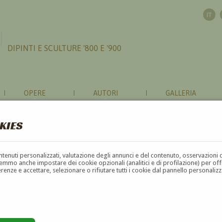
DIPINTI E SCULTURE '800 E '900
OPERE
AUTORI
GALLERIA
KIES
contenuti personalizzati, valutazione degli annunci e del contenuto, osservazioni 
mmo anche impostare dei cookie opzionali (analitici e di profilazione) per offrir
erenze e accettare, selezionare o rifiutare tutti i cookie dal pannello personali