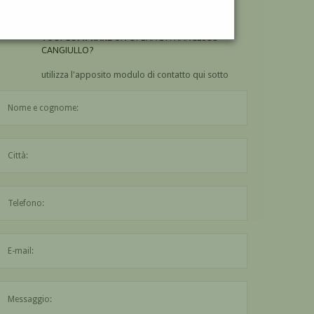
CANGIULLO?
VUOI
COMPRARE
UN'OPERA DI FRANCESCO
CANGIULLO?
utilizza l'apposito modulo di contatto qui sotto
Il nome è obbligatorio
La città è obbligatoria
L'indirizzo mail non è valido
Il messaggio è obbligatorio