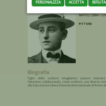
PERSONALIZZA
ACCETTA
RIFIUT
CANGIULLO FRAN
NAPOLI 1884 / L
PITTORE
Biografia
Figlio dello scultore intagliatore
[autore Gennaro
Futurismo collaborando, come scrittore, con diverse rivis
alla Esposizione Libera Futurista lnternazionale di Roma d