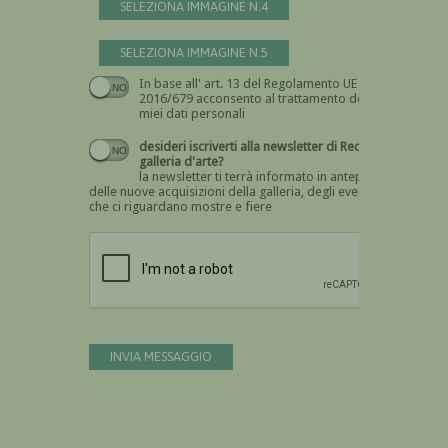
SELEZIONA IMMAGINE N.4
SELEZIONA IMMAGINE N.5
In base all' art. 13 del Regolamento UE n.
Devi dare il consenso
2016/679 acconsento al trattamento dei
miei dati personali
desideri iscriverti alla newsletter di Recta
galleria d'arte?
la newsletter ti terrà informato in anteprima
delle nuove acquisizioni della galleria, degli eventi
che ci riguardano mostre e fiere
Devi confermare di essere umano
INVIA MESSAGGIO