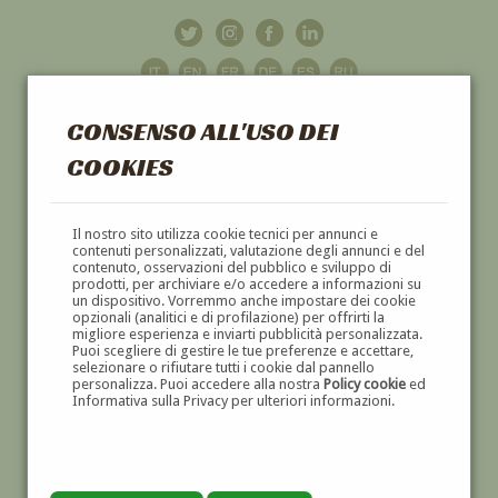
CONSENSO ALL'USO DEI
COOKIES
GALLERIA
D'ARTE
Il nostro sito utilizza cookie tecnici per annunci e
contenuti personalizzati, valutazione degli annunci e del
contenuto, osservazioni del pubblico e sviluppo di
DIPINTI E SCULTURE '800 E '900
prodotti, per archiviare e/o accedere a informazioni su
un dispositivo. Vorremmo anche impostare dei cookie
opzionali (analitici e di profilazione) per offrirti la
migliore esperienza e inviarti pubblicità personalizzata.
Puoi scegliere di gestire le tue preferenze e accettare,
selezionare o rifiutare tutti i cookie dal pannello
personalizza. Puoi accedere alla nostra
Policy cookie
ed
Informativa sulla Privacy per ulteriori informazioni.