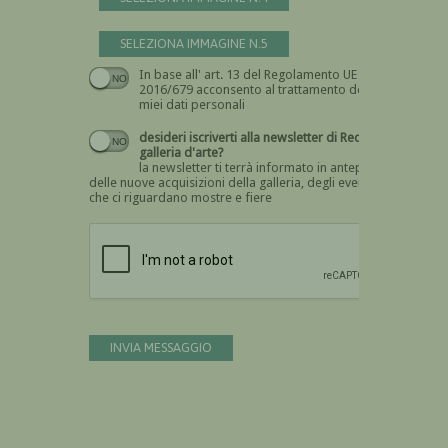
SELEZIONA IMMAGINE N.5
In base all' art. 13 del Regolamento UE n.
Devi dare il consenso
2016/679 acconsento al trattamento dei
miei dati personali
desideri iscriverti alla newsletter di Recta
galleria d'arte?
la newsletter ti terrà informato in anteprima
delle nuove acquisizioni della galleria, degli eventi
che ci riguardano mostre e fiere
Devi confermare di essere umano
INVIA MESSAGGIO