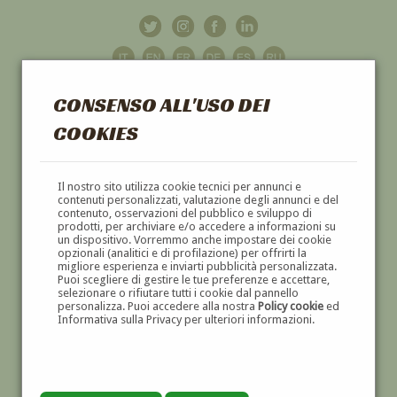
CONSENSO ALL'USO DEI
COOKIES
GALLERIA
D'ARTE
Il nostro sito utilizza cookie tecnici per annunci e
contenuti personalizzati, valutazione degli annunci e del
contenuto, osservazioni del pubblico e sviluppo di
DIPINTI E SCULTURE '800 E '900
prodotti, per archiviare e/o accedere a informazioni su
un dispositivo. Vorremmo anche impostare dei cookie
opzionali (analitici e di profilazione) per offrirti la
migliore esperienza e inviarti pubblicità personalizzata.
Puoi scegliere di gestire le tue preferenze e accettare,
selezionare o rifiutare tutti i cookie dal pannello
personalizza. Puoi accedere alla nostra
Policy cookie
ed
Informativa sulla Privacy per ulteriori informazioni.