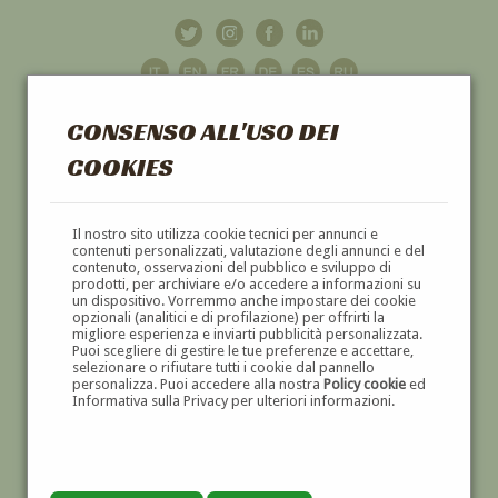
CONSENSO ALL'USO DEI
COOKIES
GALLERIA
D'ARTE
Il nostro sito utilizza cookie tecnici per annunci e
contenuti personalizzati, valutazione degli annunci e del
contenuto, osservazioni del pubblico e sviluppo di
DIPINTI E SCULTURE '800 E '900
prodotti, per archiviare e/o accedere a informazioni su
un dispositivo. Vorremmo anche impostare dei cookie
opzionali (analitici e di profilazione) per offrirti la
migliore esperienza e inviarti pubblicità personalizzata.
Puoi scegliere di gestire le tue preferenze e accettare,
selezionare o rifiutare tutti i cookie dal pannello
personalizza. Puoi accedere alla nostra
Policy cookie
ed
Informativa sulla Privacy per ulteriori informazioni.