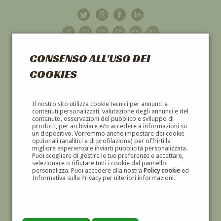
CONSENSO ALL'USO DEI
COOKIES
GALLERIA
D'ARTE
Il nostro sito utilizza cookie tecnici per annunci e
contenuti personalizzati, valutazione degli annunci e del
contenuto, osservazioni del pubblico e sviluppo di
DIPINTI E SCULTURE '800 E '900
prodotti, per archiviare e/o accedere a informazioni su
un dispositivo. Vorremmo anche impostare dei cookie
opzionali (analitici e di profilazione) per offrirti la
migliore esperienza e inviarti pubblicità personalizzata.
Puoi scegliere di gestire le tue preferenze e accettare,
selezionare o rifiutare tutti i cookie dal pannello
personalizza. Puoi accedere alla nostra
Policy cookie
ed
Informativa sulla Privacy per ulteriori informazioni.