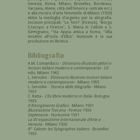
Venezia, Roma, Milano, Bruxelles, Bordeaux,
Varsavia, Atene, città dell'America centrale ecc.)
e alla mostra d'arte femminile di Milano (1930)
ebbe la medaglia d'argento per la xilografia.
Incisioni principali: "Le Torri" (Firenze), "Borgo
S.Iacopo a Firenze", S. Maria in Cellole a S.
Gemignano, "Via Appia antica a Roma, "Villa
Anselmi all'isola d'Elba". Notevole è la sua
produzione ex libritica.
Bibliografia
A.M. Comanducci -
Dizionario illustrato pittori e
incisori italiani moderni e contemporanei
- III
ediz. Milano 1962
L. Servolini -
Dizionario illustrato incisori italiani
moderni e contemporanei
- Milano 1955
L. Servolini -
Tecnica delle Xilografia
- Milano
1933
C. Ratta -
L'Ex librix moderno in Italia
- Bologna
1933
Il Risorgimento Grafico
- Milano 1931
Illustrazione Toscana -
Firenze 1930
Septimanie
- Norbonne 1931
La XV esposizione internazionale d'Arte a
Venezia
- Milano 1926
8° Salone: les Xylographes italiens
- Bruxelles
1933