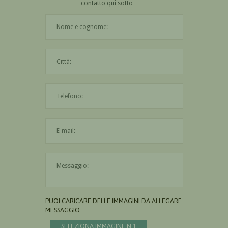
contatto qui sotto
Il nome è obbligatorio
La città è obbligatoria
L'indirizzo mail non è valido
Il messaggio è obbligatorio
PUOI CARICARE DELLE IMMAGINI DA ALLEGARE AL
MESSAGGIO:
SELEZIONA IMMAGINE N.1