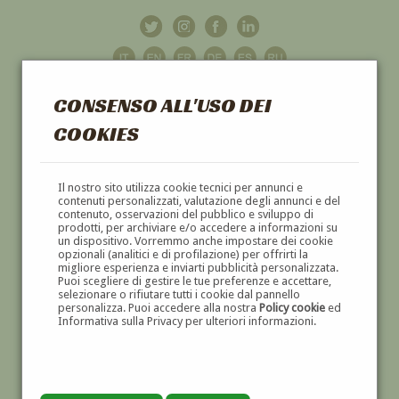
CONSENSO ALL'USO DEI
COOKIES
GALLERIA
D'ARTE
Il nostro sito utilizza cookie tecnici per annunci e
contenuti personalizzati, valutazione degli annunci e del
contenuto, osservazioni del pubblico e sviluppo di
DIPINTI E SCULTURE '800 E '900
prodotti, per archiviare e/o accedere a informazioni su
un dispositivo. Vorremmo anche impostare dei cookie
opzionali (analitici e di profilazione) per offrirti la
migliore esperienza e inviarti pubblicità personalizzata.
Puoi scegliere di gestire le tue preferenze e accettare,
selezionare o rifiutare tutti i cookie dal pannello
personalizza. Puoi accedere alla nostra
Policy cookie
ed
Informativa sulla Privacy per ulteriori informazioni.