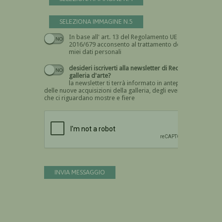
SELEZIONA IMMAGINE N.5
In base all' art. 13 del Regolamento UE n.
Devi dare il consenso
2016/679 acconsento al trattamento dei
miei dati personali
desideri iscriverti alla newsletter di Recta
galleria d'arte?
la newsletter ti terrà informato in anteprima
delle nuove acquisizioni della galleria, degli eventi
che ci riguardano mostre e fiere
Devi confermare di essere umano
INVIA MESSAGGIO