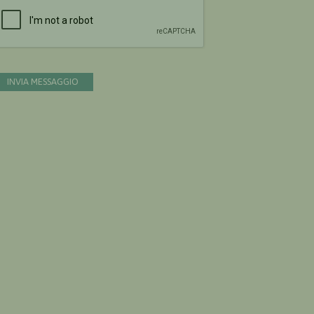
Devi confermare di essere umano
INVIA MESSAGGIO