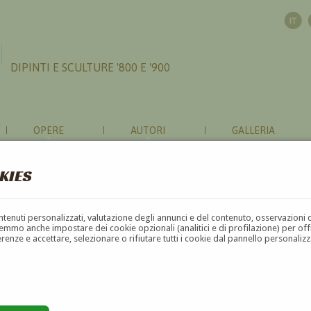
DIPINTI E SCULTURE '800 E '900
OPERE
AUTORI
GALLERIA
KIES
contenuti personalizzati, valutazione degli annunci e del contenuto, osservazioni 
mmo anche impostare dei cookie opzionali (analitici e di profilazione) per offrir
erenze e accettare, selezionare o rifiutare tutti i cookie dal pannello personali