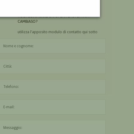
CAMBIASO?
VUOI
COMPRARE
UN'OPERA DI STEFANIA
CAMBIASO?
utilizza l'apposito modulo di contatto qui sotto
Il nome è obbligatorio
La città è obbligatoria
L'indirizzo mail non è valido
Il messaggio è obbligatorio