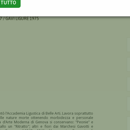
A TUTTO
NIA
7 / GAVI LIGURE 1975
tò l'Accademia Ligustica di Belle Arti. Lavora soprattutto
 delle nature morte ottenendo morbidezza e personale
leria d'Arte Moderna di Genova si conservano: "Peonie" e
lo un "Ritratto"; altri e fiori dai Marchesi Gavotti e