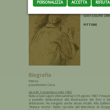
PERSONALIZZA
ACCETTA
RIFIUT
CAMBIASO STEFA
GAVI LIGURE 188
PITTORE
Biografia
Pittrice
pseudonimo Cinca
da A.M. Comanducci ediz 1962
Nata a Gavi Ligure (Alessandria) il 29 agosto 1887. Frequen
a pastello dedicandosi alla illustrazione dei fiori e
distinzione. Ha eseguito anche alcuni ritratti. Alla Gal
"Natura morta". Nella raccolta del Marchese di Groppal