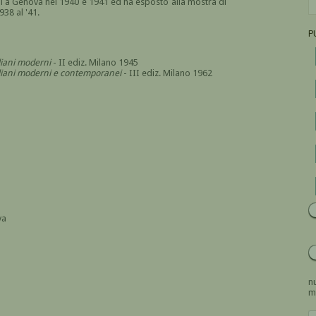
i a Genova nel 1940 e 1941 ed ha esposto alla mostra di
38 al '41.
P
aliani moderni
- II ediz. Milano 1945
italiani moderni e contemporanei
- III ediz. Milano 1962
va
nu
m