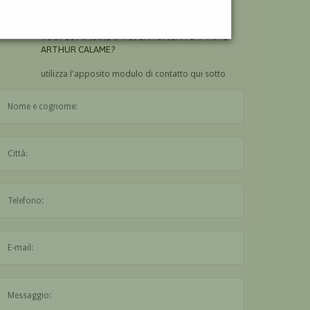
ARTHUR CALAME?
VUOI
COMPRARE
UN'OPERA DI JEAN BAPTISTE
ARTHUR CALAME?
utilizza l'apposito modulo di contatto qui sotto
Il nome è obbligatorio
La città è obbligatoria
L'indirizzo mail non è valido
Il messaggio è obbligatorio