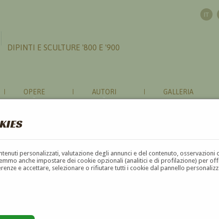
DIPINTI E SCULTURE '800 E '900
OPERE
AUTORI
GALLERIA
KIES
contenuti personalizzati, valutazione degli annunci e del contenuto, osservazioni 
mmo anche impostare dei cookie opzionali (analitici e di profilazione) per offrir
erenze e accettare, selezionare o rifiutare tutti i cookie dal pannello personali
E