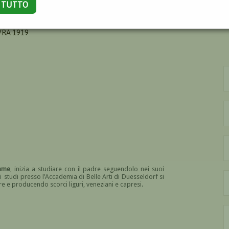
A TUTTO
TE ARTHUR
VRA 1919
lame
, inizia a studiare con il padre seguendolo nei suoi
li studi presso l'Accademia di Belle Arti di Duesseldorf si
e e producendo scorci liguri, veneziani e capresi.