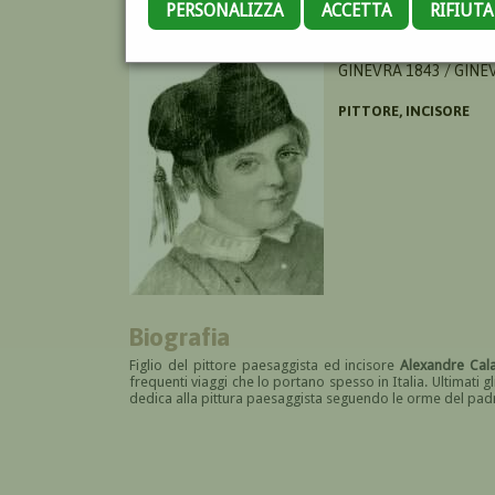
PERSONALIZZA
ACCETTA
RIFIUT
CALAME JEAN BAPTIS
GINEVRA 1843 / GINE
PITTORE, INCISORE
Biografia
Figlio del pittore paesaggista ed incisore
Alexandre Ca
frequenti viaggi che lo portano spesso in Italia. Ultimati g
dedica alla pittura paesaggista seguendo le orme del padr