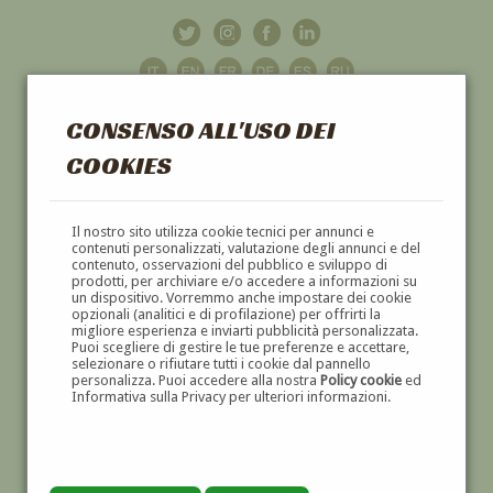
CONSENSO ALL'USO DEI
COOKIES
GALLERIA
D'ARTE
Il nostro sito utilizza cookie tecnici per annunci e
contenuti personalizzati, valutazione degli annunci e del
contenuto, osservazioni del pubblico e sviluppo di
DIPINTI E SCULTURE '800 E '900
prodotti, per archiviare e/o accedere a informazioni su
un dispositivo. Vorremmo anche impostare dei cookie
opzionali (analitici e di profilazione) per offrirti la
migliore esperienza e inviarti pubblicità personalizzata.
Puoi scegliere di gestire le tue preferenze e accettare,
selezionare o rifiutare tutti i cookie dal pannello
personalizza. Puoi accedere alla nostra
Policy cookie
ed
Informativa sulla Privacy per ulteriori informazioni.