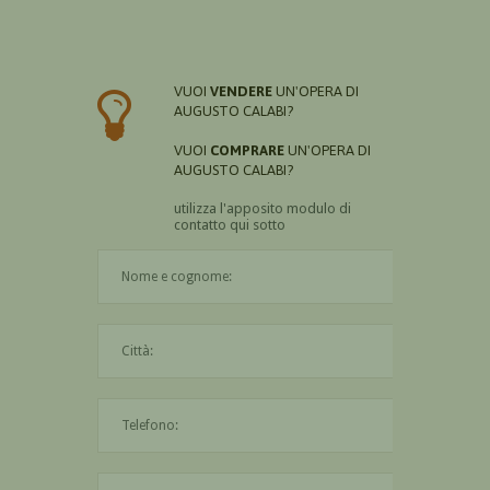
VUOI
VENDERE
UN'OPERA DI
AUGUSTO CALABI?
VUOI
COMPRARE
UN'OPERA DI
AUGUSTO CALABI?
utilizza l'apposito modulo di
contatto qui sotto
Il nome è obbligatorio
La città è obbligatoria
L'indirizzo mail non è valido