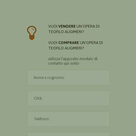
VUOI
VENDERE
UN'OPERA DI
TEOFILO AUGIMERI?
VUOI
COMPRARE
UN'OPERA DI
TEOFILO AUGIMERI?
utilizza l'apposito modulo di
contatto qui sotto
Il nome è obbligatorio
La città è obbligatoria
L'indirizzo mail non è valido