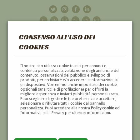
CONSENSO ALL'USO DEI
COOKIES
GALLERIA
D'ARTE
Il nostro sito utilizza cookie tecnici per annunci e
contenuti personalizzati, valutazione degli annunci e del
contenuto, osservazioni del pubblico e sviluppo di
DIPINTI E SCULTURE '800 E '900
prodotti, per archiviare e/o accedere a informazioni su
un dispositivo. Vorremmo anche impostare dei cookie
opzionali (analitici e di profilazione) per offrirti la
migliore esperienza e inviarti pubblicità personalizzata.
Puoi scegliere di gestire le tue preferenze e accettare,
selezionare o rifiutare tutti i cookie dal pannello
personalizza. Puoi accedere alla nostra
Policy cookie
ed
Informativa sulla Privacy per ulteriori informazioni.