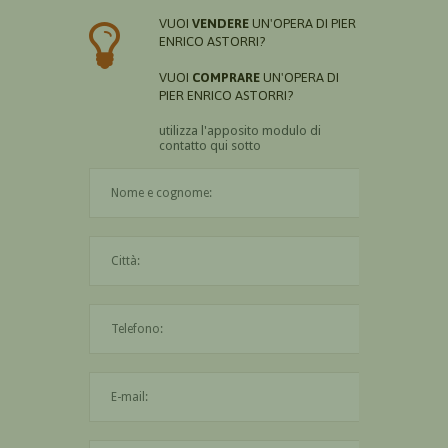
VUOI
VENDERE
UN'OPERA DI PIER
ENRICO ASTORRI?
VUOI
COMPRARE
UN'OPERA DI
PIER ENRICO ASTORRI?
utilizza l'apposito modulo di
contatto qui sotto
Il nome è obbligatorio
La città è obbligatoria
L'indirizzo mail non è valido