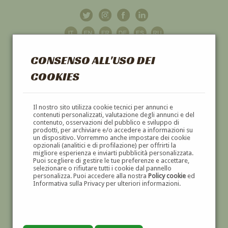
CONSENSO ALL'USO DEI
COOKIES
GALLERIA
D'ARTE
Il nostro sito utilizza cookie tecnici per annunci e
contenuti personalizzati, valutazione degli annunci e del
contenuto, osservazioni del pubblico e sviluppo di
DIPINTI E SCULTURE '800 E '900
prodotti, per archiviare e/o accedere a informazioni su
un dispositivo. Vorremmo anche impostare dei cookie
opzionali (analitici e di profilazione) per offrirti la
migliore esperienza e inviarti pubblicità personalizzata.
Puoi scegliere di gestire le tue preferenze e accettare,
selezionare o rifiutare tutti i cookie dal pannello
personalizza. Puoi accedere alla nostra
Policy cookie
ed
Informativa sulla Privacy per ulteriori informazioni.