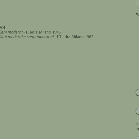
P
934
aliani moderni
- II ediz. Milano 1945
italiani moderni e contemporanei
- III ediz. Milano 1962
nu
m