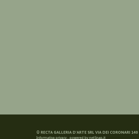
©
RECTA GALLERIA D'ARTE SRL VIA DEI CORONARI 140 -
Informativa privacy
-
powered by netSnap.it