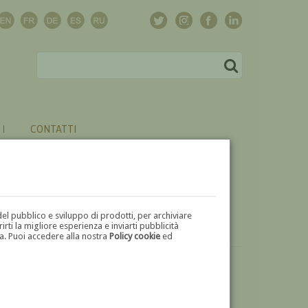
CONTATTI
del pubblico e sviluppo di prodotti, per archiviare
ti la migliore esperienza e inviarti pubblicità
zza. Puoi accedere alla nostra
Policy cookie
ed
VUOI
VENDERE
UN'OPERA DI GAETANO