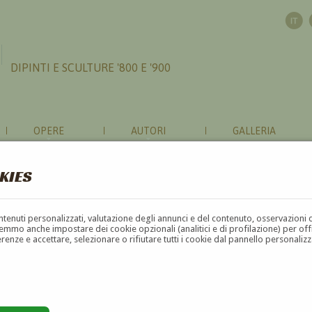
DIPINTI E SCULTURE '800 E '900
OPERE
AUTORI
GALLERIA
KIES
contenuti personalizzati, valutazione degli annunci e del contenuto, osservazioni 
mmo anche impostare dei cookie opzionali (analitici e di profilazione) per offrir
erenze e accettare, selezionare o rifiutare tutti i cookie dal pannello personali