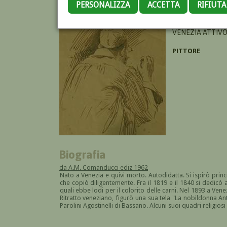
PERSONALIZZA
ACCETTA
RIFIUT
ASTOLFONI GAE
VENEZIA ATTIVO
PITTORE
Biografia
da A.M. Comanducci ediz 1962
Nato a Venezia e quivi morto. Autodidatta. Si ispirò prin
che copiò diligentemente. Fra il 1819 e il 1840 si dedicò a
quali ebbe lodi per il colorito delle carni. Nel 1893 a Vene
Ritratto veneziano, figurò una sua tela "La nobildonna An
Parolini Agostinelli di Bassano. Alcuni suoi quadri religiosi