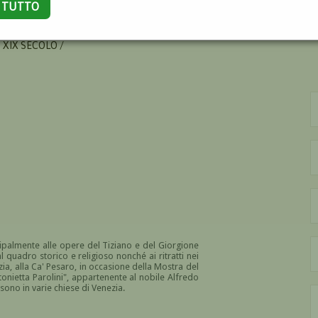
A TUTTO
TANO
 XIX SECOLO /
cipalmente alle opere del Tiziano e del Giorgione
l quadro storico e religioso nonché ai ritratti nei
zia, alla Ca' Pesaro, in occasione della Mostra del
tonietta Parolini", appartenente al nobile Alfredo
 sono in varie chiese di Venezia.