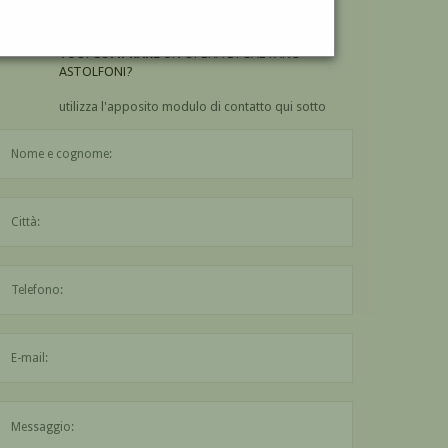
ASTOLFONI?
VUOI
COMPRARE
UN'OPERA DI GAETANO
ASTOLFONI?
utilizza l'apposito modulo di contatto qui sotto
Il nome è obbligatorio
La città è obbligatoria
L'indirizzo mail non è valido
Il messaggio è obbligatorio