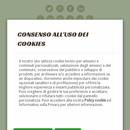
CONSENSO ALL'USO DEI
COOKIES
GALLERIA
D'ARTE
Il nostro sito utilizza cookie tecnici per annunci e
contenuti personalizzati, valutazione degli annunci e del
contenuto, osservazioni del pubblico e sviluppo di
DIPINTI E SCULTURE '800 E '900
prodotti, per archiviare e/o accedere a informazioni su
un dispositivo. Vorremmo anche impostare dei cookie
opzionali (analitici e di profilazione) per offrirti la
migliore esperienza e inviarti pubblicità personalizzata.
Puoi scegliere di gestire le tue preferenze e accettare,
selezionare o rifiutare tutti i cookie dal pannello
personalizza. Puoi accedere alla nostra
Policy cookie
ed
Informativa sulla Privacy per ulteriori informazioni.