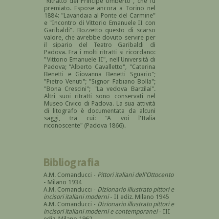
"Ritratto del Principe Umberto", che fu
premiato. Espose ancora a Torino nel
1884: "Lavandaia al Ponte del Carmine"
e "Incontro di Vittorio Emanuele II con
Garibaldi". Bozzetto questo di scarso
valore, che avrebbe dovuto servire per
il sipario del Teatro Garibaldi di
Padova. Fra i molti ritratti si ricordano:
"Vittorio Emanuele II", nell'Università di
Padova; "Alberto Cavalletto", "Caterina
Benetti e Giovanna Benetti Sguario";
"Pietro Venuti"; "Signor Fabiano Bolla";
"Bona Crescini"; "La vedova Barzilai".
Altri suoi ritratti sono conservati nel
Museo Civico di Padova. La sua attività
di litografo è documentata da alcuni
saggi, tra cui: "A voi l'Italia
riconoscente" (Padova 1866).
Bibliografia
A.M. Comanducci -
Pittori italiani dell'Ottocento
- Milano 1934
A.M. Comanducci -
Dizionario illustrato pittori e
incisori italiani moderni
- II ediz. Milano 1945
A.M. Comanducci -
Dizionario illustrato pittori e
incisori italiani moderni e contemporanei
- III
ediz. Milano 1962