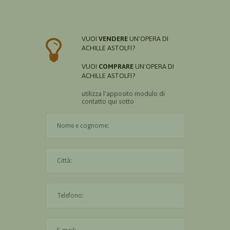
VUOI
VENDERE
UN'OPERA DI
ACHILLE ASTOLFI?
VUOI
COMPRARE
UN'OPERA DI
ACHILLE ASTOLFI?
utilizza l'apposito modulo di
contatto qui sotto
Il nome è obbligatorio
La città è obbligatoria
L'indirizzo mail non è valido