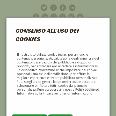
CONSENSO ALL'USO DEI
COOKIES
GALLERIA
D'ARTE
Il nostro sito utilizza cookie tecnici per annunci e
contenuti personalizzati, valutazione degli annunci e del
contenuto, osservazioni del pubblico e sviluppo di
DIPINTI E SCULTURE '800 E '900
prodotti, per archiviare e/o accedere a informazioni su
un dispositivo. Vorremmo anche impostare dei cookie
opzionali (analitici e di profilazione) per offrirti la
migliore esperienza e inviarti pubblicità personalizzata.
Puoi scegliere di gestire le tue preferenze e accettare,
selezionare o rifiutare tutti i cookie dal pannello
personalizza. Puoi accedere alla nostra
Policy cookie
ed
Informativa sulla Privacy per ulteriori informazioni.