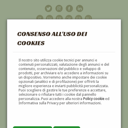
CONSENSO ALL'USO DEI
COOKIES
GALLERIA
D'ARTE
Il nostro sito utilizza cookie tecnici per annunci e
contenuti personalizzati, valutazione degli annunci e del
contenuto, osservazioni del pubblico e sviluppo di
DIPINTI E SCULTURE '800 E '900
prodotti, per archiviare e/o accedere a informazioni su
un dispositivo. Vorremmo anche impostare dei cookie
opzionali (analitici e di profilazione) per offrirti la
migliore esperienza e inviarti pubblicità personalizzata.
Puoi scegliere di gestire le tue preferenze e accettare,
selezionare o rifiutare tutti i cookie dal pannello
personalizza. Puoi accedere alla nostra
Policy cookie
ed
Informativa sulla Privacy per ulteriori informazioni.