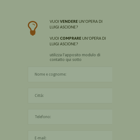
VUOI
VENDERE
UN'OPERA DI
LUIGI ASCIONE?
VUOI
COMPRARE
UN'OPERA DI
LUIGI ASCIONE?
utilizza l'apposito modulo di
contatto qui sotto
Il nome è obbligatorio
La città è obbligatoria
L'indirizzo mail non è valido