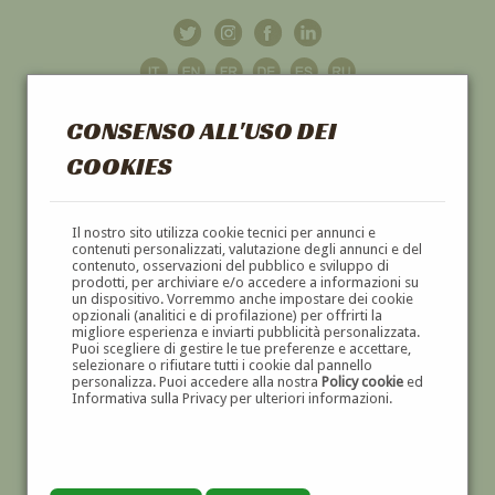
CONSENSO ALL'USO DEI
COOKIES
GALLERIA
D'ARTE
Il nostro sito utilizza cookie tecnici per annunci e
contenuti personalizzati, valutazione degli annunci e del
contenuto, osservazioni del pubblico e sviluppo di
DIPINTI E SCULTURE '800 E '900
prodotti, per archiviare e/o accedere a informazioni su
un dispositivo. Vorremmo anche impostare dei cookie
opzionali (analitici e di profilazione) per offrirti la
migliore esperienza e inviarti pubblicità personalizzata.
Puoi scegliere di gestire le tue preferenze e accettare,
selezionare o rifiutare tutti i cookie dal pannello
personalizza. Puoi accedere alla nostra
Policy cookie
ed
Informativa sulla Privacy per ulteriori informazioni.