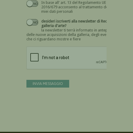
In base all' art. 13 del Regolamento UE n.
Devi dare il consenso
2016/679 acconsento al trattamento dei
miei dati personali
desideri iscriverti alla newsletter di Recta
galleria d'arte?
la newsletter ti terrà informato in anteprima
delle nuove acquisizioni della galleria, degli eventi
che ci riguardano mostre e fiere
Devi confermare di essere umano
INVIA MESSAGGIO